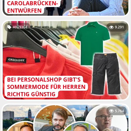
CAROLABRÜCKEN-
ENTWÜRFEN
ANZEIGE
9.291
BEI PERSONALSHOP GIBT'S
SOMMERMODE FÜR HERREN
RICHTIG GÜNSTIG
5.764