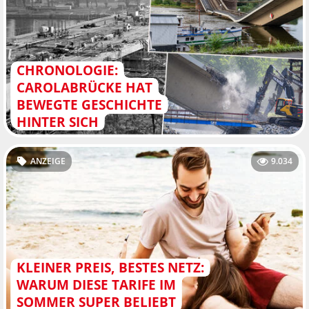
CHRONOLOGIE:
CAROLABRÜCKE HAT
BEWEGTE GESCHICHTE
HINTER SICH
ANZEIGE
9.034
KLEINER PREIS, BESTES NETZ:
WARUM DIESE TARIFE IM
SOMMER SUPER BELIEBT