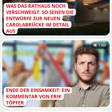
WAS DAS RATHAUS NOCH
VERSCHWEIGT: SO SEHEN DIE
ENTWÜRFE ZUR NEUEN
CAROLABRÜCKE IM DETAIL
AUS
1.569
ENDE DER EINSAMKEIT: EIN
KOMMENTAR VON ERIK
TÖPFER