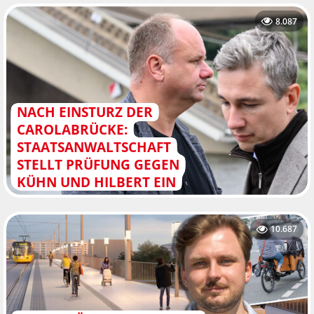
8.087
NACH EINSTURZ DER
CAROLABRÜCKE:
STAATSANWALTSCHAFT
STELLT PRÜFUNG GEGEN
KÜHN UND HILBERT EIN
10.687