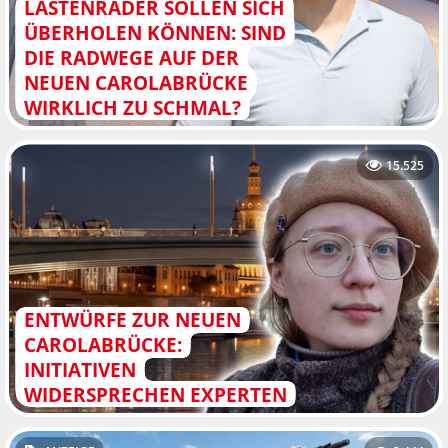
LASTENRÄDER SOLLEN SICH
ÜBERHOLEN KÖNNEN: SIND
DIE RADWEGE AUF DER
NEUEN CAROLABRÜCKE
WIRKLICH ZU SCHMAL?
15.525
ENTWÜRFE ZUR NEUEN
CAROLABRÜCKE:
INITIATIVEN
WIDERSPRECHEN EXPERTEN