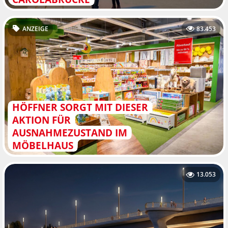
ANZEIGE
83.453
HÖFFNER SORGT MIT DIESER
AKTION FÜR
AUSNAHMEZUSTAND IM
MÖBELHAUS
13.053