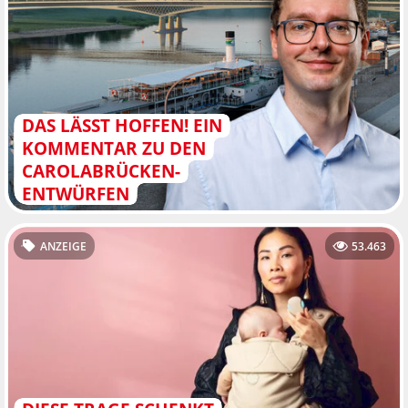
DAS LÄSST HOFFEN! EIN
KOMMENTAR ZU DEN
CAROLABRÜCKEN-
ENTWÜRFEN
ANZEIGE
53.463