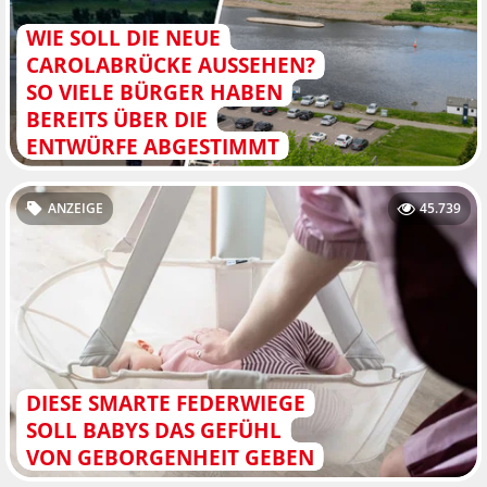
WIE SOLL DIE NEUE
CAROLABRÜCKE AUSSEHEN?
SO VIELE BÜRGER HABEN
BEREITS ÜBER DIE
ENTWÜRFE ABGESTIMMT
ANZEIGE
45.739
DIESE SMARTE FEDERWIEGE
SOLL BABYS DAS GEFÜHL
VON GEBORGENHEIT GEBEN