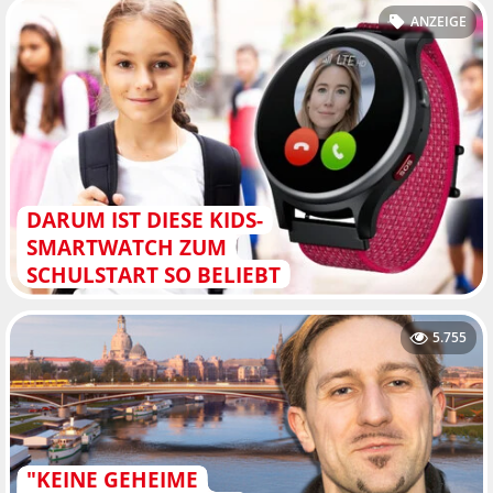
ANZEIGE
DARUM IST DIESE KIDS-
SMARTWATCH ZUM
SCHULSTART SO BELIEBT
5.755
"KEINE GEHEIME