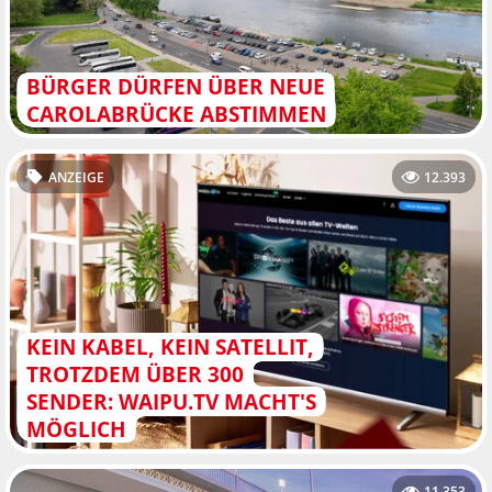
BÜRGER DÜRFEN ÜBER NEUE
CAROLABRÜCKE ABSTIMMEN
ANZEIGE
12.393
KEIN KABEL, KEIN SATELLIT,
TROTZDEM ÜBER 300
SENDER: WAIPU.TV MACHT'S
MÖGLICH
11.353