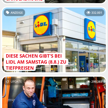
ANZEIGE
332.001
DIESE SACHEN GIBT'S BEI
LIDL AM SAMSTAG (8.8.) ZU
TIEFPREISEN
UPDATE
299.383