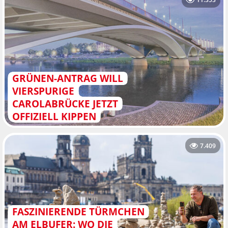
GRÜNEN-ANTRAG WILL
VIERSPURIGE
CAROLABRÜCKE JETZT
OFFIZIELL KIPPEN
7.409
FASZINIERENDE TÜRMCHEN
AM ELBUFER: WO DIE