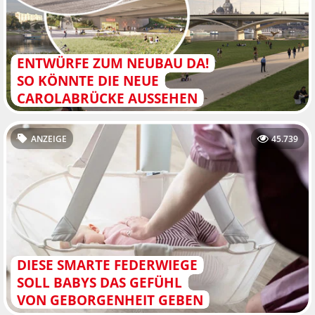
ENTWÜRFE ZUM NEUBAU DA!
SO KÖNNTE DIE NEUE
CAROLABRÜCKE AUSSEHEN
ANZEIGE
45.739
DIESE SMARTE FEDERWIEGE
SOLL BABYS DAS GEFÜHL
VON GEBORGENHEIT GEBEN