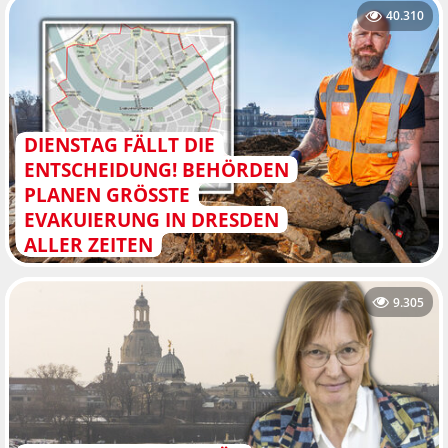
40.310
DIENSTAG FÄLLT DIE
ENTSCHEIDUNG! BEHÖRDEN
PLANEN GRÖSSTE E
VAKUIERUNG IN DRESDEN A
LLER ZEITEN
9.305