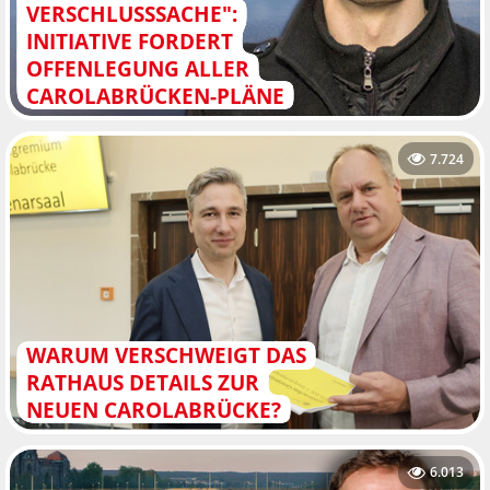
VERSCHLUSSSACHE":
INITIATIVE FORDERT
OFFENLEGUNG ALLER
CAROLABRÜCKEN-PLÄNE
7.724
WARUM VERSCHWEIGT DAS
RATHAUS DETAILS ZUR
NEUEN CAROLABRÜCKE?
6.013