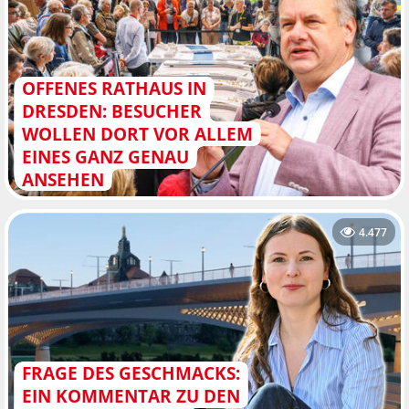
OFFENES RATHAUS IN
DRESDEN: BESUCHER
WOLLEN DORT VOR ALLEM
EINES GANZ GENAU
ANSEHEN
4.477
FRAGE DES GESCHMACKS:
EIN KOMMENTAR ZU DEN