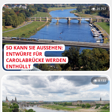
20.757
SO KANN SIE AUSSEHEN:
ENTWÜRFE FÜR
CAROLABRÜCKE WERDEN
ENTHÜLLT
8.133