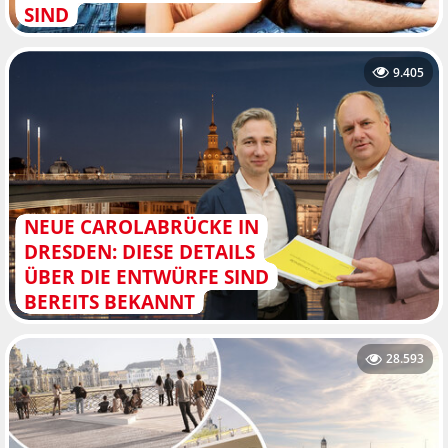
SIND
9.405
NEUE CAROLABRÜCKE IN
DRESDEN: DIESE DETAILS
ÜBER DIE ENTWÜRFE SIND
BEREITS BEKANNT
28.593