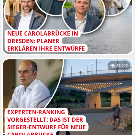
NEUE CAROLABRÜCKE IN
DRESDEN: PLANER
ERKLÄREN IHRE ENTWÜRFE
27.097
EXPERTEN-RANKING
VORGESTELLT: DAS IST DER
SIEGER-ENTWURF FÜR NEUE
CAROLABRÜCKE