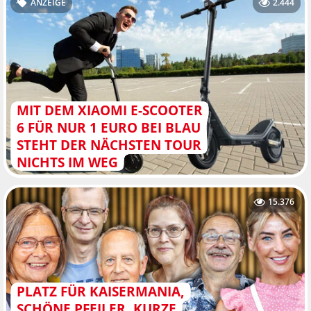
ANZEIGE
2.444
MIT DEM XIAOMI E-SCOOTER
6 FÜR NUR 1 EURO BEI BLAU
STEHT DER NÄCHSTEN TOUR
NICHTS IM WEG
15.376
PLATZ FÜR KAISERMANIA,
SCHÖNE PFEILER, KURZE