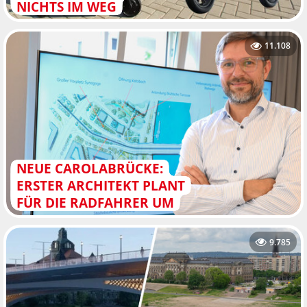
NICHTS IM WEG
11.108
NEUE CAROLABRÜCKE:
ERSTER ARCHITEKT PLANT
FÜR DIE RADFAHRER UM
9.785