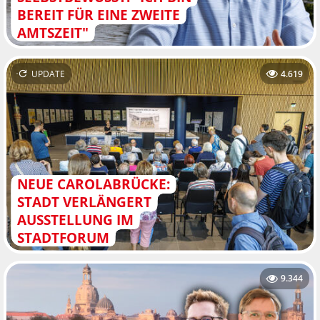
BEREIT FÜR EINE ZWEITE
AMTSZEIT"
UPDATE
4.619
NEUE CAROLABRÜCKE:
STADT VERLÄNGERT
AUSSTELLUNG IM
STADTFORUM
9.344