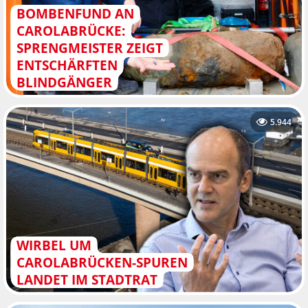
BOMBENFUND AN
CAROLABRÜCKE:
SPRENGMEISTER ZEIGT
ENTSCHÄRFTEN
BLINDGÄNGER
5.944
WIRBEL UM
CAROLABRÜCKEN-SPUREN
LANDET IM STADTRAT