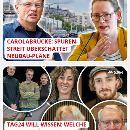
CAROLABRÜCKE: SPUREN-
STREIT ÜBERSCHATTET
NEUBAU-PLÄNE
5.064
TAG24 WILL WISSEN: WELCHE