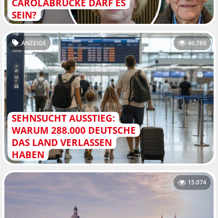
CAROLABRÜCKE DARF ES
SEIN?
ANZEIGE
46.789
SEHNSUCHT AUSSTIEG:
WARUM 288.000 DEUTSCHE
DAS LAND VERLASSEN
HABEN
15.074