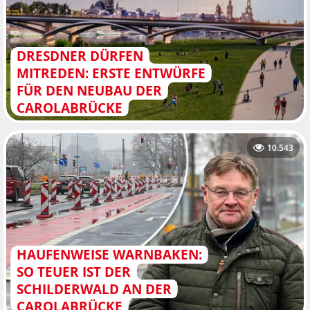
DRESDNER DÜRFEN
MITREDEN: ERSTE ENTWÜRFE
FÜR DEN NEUBAU DER
CAROLABRÜCKE
10.543
HAUFENWEISE WARNBAKEN:
SO TEUER IST DER
SCHILDERWALD AN DER
CAROLABRÜCKE