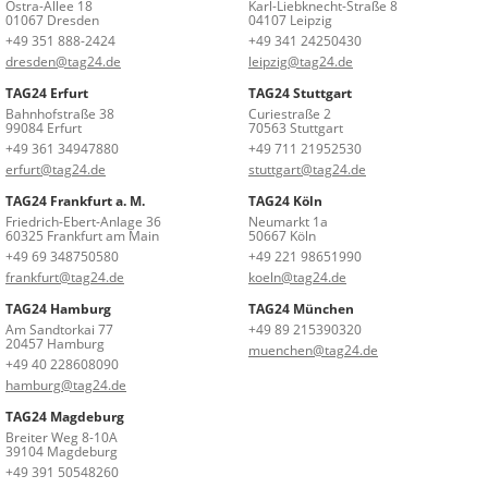
Ostra-Allee 18
Karl-Liebknecht-Straße 8
01067 Dresden
04107 Leipzig
+49 351 888-2424
+49 341 24250430
dresden@tag24.de
leipzig@tag24.de
TAG24 Erfurt
TAG24 Stuttgart
Bahnhofstraße 38
Curiestraße 2
99084 Erfurt
70563 Stuttgart
+49 361 34947880
+49 711 21952530
erfurt@tag24.de
stuttgart@tag24.de
TAG24 Frankfurt a. M.
TAG24 Köln
Friedrich-Ebert-Anlage 36
Neumarkt 1a
60325 Frankfurt am Main
50667 Köln
+49 69 348750580
+49 221 98651990
frankfurt@tag24.de
koeln@tag24.de
TAG24 Hamburg
TAG24 München
Am Sandtorkai 77
+49 89 215390320
20457 Hamburg
muenchen@tag24.de
+49 40 228608090
hamburg@tag24.de
TAG24 Magdeburg
Breiter Weg 8-10A
39104 Magdeburg
+49 391 50548260