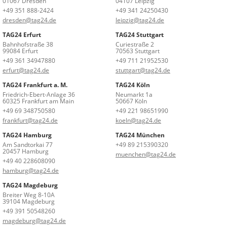
01067 Dresden
04107 Leipzig
+49 351 888-2424
+49 341 24250430
dresden@tag24.de
leipzig@tag24.de
TAG24 Erfurt
TAG24 Stuttgart
Bahnhofstraße 38
Curiestraße 2
99084 Erfurt
70563 Stuttgart
+49 361 34947880
+49 711 21952530
erfurt@tag24.de
stuttgart@tag24.de
TAG24 Frankfurt a. M.
TAG24 Köln
Friedrich-Ebert-Anlage 36
Neumarkt 1a
60325 Frankfurt am Main
50667 Köln
+49 69 348750580
+49 221 98651990
frankfurt@tag24.de
koeln@tag24.de
TAG24 Hamburg
TAG24 München
Am Sandtorkai 77
+49 89 215390320
20457 Hamburg
muenchen@tag24.de
+49 40 228608090
hamburg@tag24.de
TAG24 Magdeburg
Breiter Weg 8-10A
39104 Magdeburg
+49 391 50548260
magdeburg@tag24.de