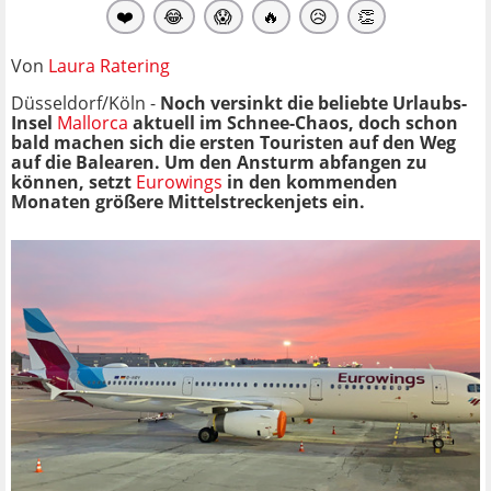
❤️
😂
😱
🔥
😥
👏
Von
Laura Ratering
Düsseldorf/Köln -
Noch versinkt die beliebte Urlaubs-
Insel
Mallorca
aktuell im Schnee-Chaos, doch schon
bald machen sich die ersten Touristen auf den Weg
auf die Balearen. Um den Ansturm abfangen zu
können, setzt
Eurowings
in den kommenden
Monaten größere Mittelstreckenjets ein.