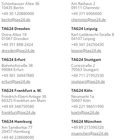
Schönhauser Allee 36
Am Rathaus 2
10435 Berlin
09111 Chemnitz
+49 30 120880900
+49 371 6906600
berlin@tag24.de
chemnitz@tag24.de
TAG24 Dresden
TAG24 Leipzig
Ostra-Allee 18
Karl-Liebknecht-Straße 8
01067 Dresden
04107 Leipzig
+49 351 888-2424
+49 341 24250430
dresden@tag24.de
leipzig@tag24.de
TAG24 Erfurt
TAG24 Stuttgart
Bahnhofstraße 38
Curiestraße 2
99084 Erfurt
70563 Stuttgart
+49 361 34947880
+49 711 21952530
erfurt@tag24.de
stuttgart@tag24.de
TAG24 Frankfurt a. M.
TAG24 Köln
Friedrich-Ebert-Anlage 36
Neumarkt 1a
60325 Frankfurt am Main
50667 Köln
+49 69 348750580
+49 221 98651990
frankfurt@tag24.de
koeln@tag24.de
TAG24 Hamburg
TAG24 München
Am Sandtorkai 77
+49 89 215390320
20457 Hamburg
muenchen@tag24.de
+49 40 228608090