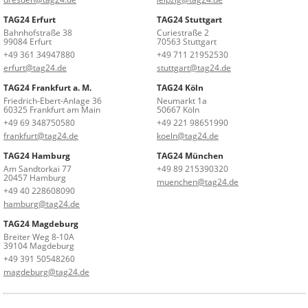
TAG24 Erfurt
TAG24 Stuttgart
Bahnhofstraße 38
Curiestraße 2
99084 Erfurt
70563 Stuttgart
+49 361 34947880
+49 711 21952530
erfurt@tag24.de
stuttgart@tag24.de
TAG24 Frankfurt a. M.
TAG24 Köln
Friedrich-Ebert-Anlage 36
Neumarkt 1a
60325 Frankfurt am Main
50667 Köln
+49 69 348750580
+49 221 98651990
frankfurt@tag24.de
koeln@tag24.de
TAG24 Hamburg
TAG24 München
Am Sandtorkai 77
+49 89 215390320
20457 Hamburg
muenchen@tag24.de
+49 40 228608090
hamburg@tag24.de
TAG24 Magdeburg
Breiter Weg 8-10A
39104 Magdeburg
+49 391 50548260
magdeburg@tag24.de