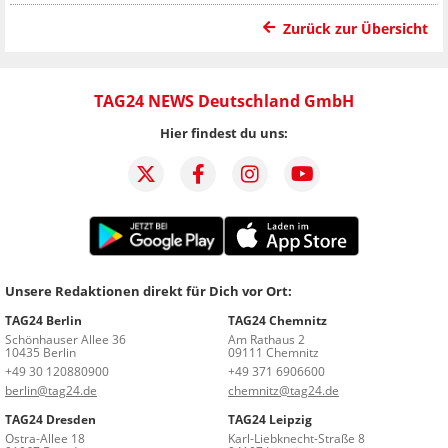
Zurück zur Übersicht
TAG24 NEWS Deutschland GmbH
Hier findest du uns:
Unsere Redaktionen direkt für Dich vor Ort:
TAG24 Berlin
TAG24 Chemnitz
Schönhauser Allee 36
Am Rathaus 2
10435 Berlin
09111 Chemnitz
+49 30 120880900
+49 371 6906600
berlin@tag24.de
chemnitz@tag24.de
TAG24 Dresden
TAG24 Leipzig
Ostra-Allee 18
Karl-Liebknecht-Straße 8