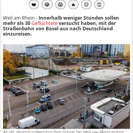
❤️
😂
😱
🔥
😥
👏
Weil am Rhein -
Innerhalb weniger Stunden sollen
mehr als 30
Geflüchtete
versucht haben, mit der
Straßenbahn von Basel aus nach Deutschland
einzureisen.
An der deutsch-schweizerischen Grenze bei Weil am Rhein musste