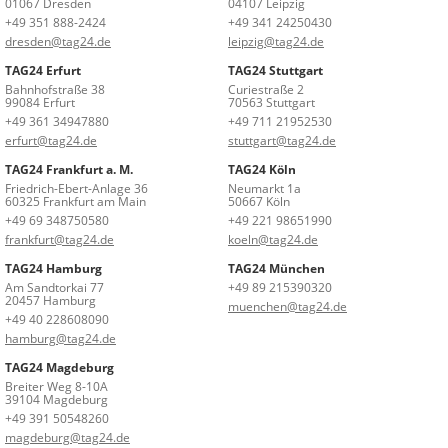
01067 Dresden
04107 Leipzig
+49 351 888-2424
+49 341 24250430
dresden@tag24.de
leipzig@tag24.de
TAG24 Erfurt
TAG24 Stuttgart
Bahnhofstraße 38
Curiestraße 2
99084 Erfurt
70563 Stuttgart
+49 361 34947880
+49 711 21952530
erfurt@tag24.de
stuttgart@tag24.de
TAG24 Frankfurt a. M.
TAG24 Köln
Friedrich-Ebert-Anlage 36
Neumarkt 1a
60325 Frankfurt am Main
50667 Köln
+49 69 348750580
+49 221 98651990
frankfurt@tag24.de
koeln@tag24.de
TAG24 Hamburg
TAG24 München
Am Sandtorkai 77
+49 89 215390320
20457 Hamburg
muenchen@tag24.de
+49 40 228608090
hamburg@tag24.de
TAG24 Magdeburg
Breiter Weg 8-10A
39104 Magdeburg
+49 391 50548260
magdeburg@tag24.de