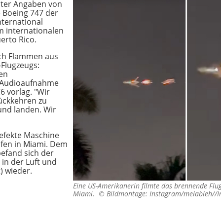
ter Angaben von
e Boeing 747 der
nternational
 internationalen
erto Rico.
och Flammen aus
-Flugzeugs:
en
r Audioaufnahme
 vorlag. "Wir
ückkehren zu
und landen. Wir
efekte Maschine
afen in Miami. Dem
befand sich der
 in der Luft und
) wieder.
Eine US-Amerikanerin filmte das brennende Fl
Miami. ©
Bildmontage: Instagram/melableh//