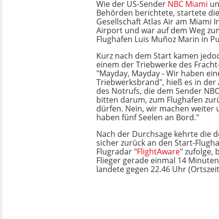
Wie der US-Sender
NBC Miami
un
Behörden berichtete, startete di
Gesellschaft Atlas Air am Miami I
Airport und war auf dem Weg zum
Flughafen Luis Muñoz Marin in Pu
Kurz nach dem Start kamen jed
einem der Triebwerke des Fracht
"Mayday, Mayday - Wir haben ein
Triebwerksbrand", hieß es in de
des Notrufs, die dem Sender NBC6
bitten darum, zum Flughafen zur
dürfen. Nein, wir machen weiter 
haben fünf Seelen an Bord."
Nach der Durchsage kehrte die d
sicher zurück an den Start-Flugh
Flugradar "
FlightAware
" zufolge, 
Flieger gerade einmal 14 Minuten
landete gegen 22.46 Uhr (Ortszeit