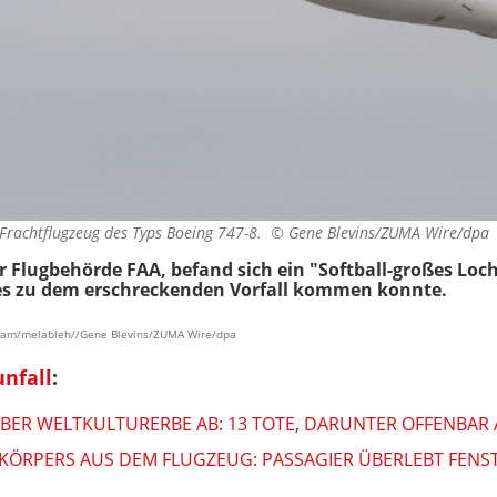
in Frachtflugzeug des Typs Boeing 747-8. ©
Gene Blevins/ZUMA Wire/dpa
er Flugbehörde FAA, befand sich ein "Softball-großes Lo
e es zu dem erschreckenden Vorfall kommen konnte.
agram/melableh//Gene Blevins/ZUMA Wire/dpa
nfall
:
BER WELTKULTURERBE AB: 13 TOTE, DARUNTER OFFENBAR
S KÖRPERS AUS DEM FLUGZEUG: PASSAGIER ÜBERLEBT FENS