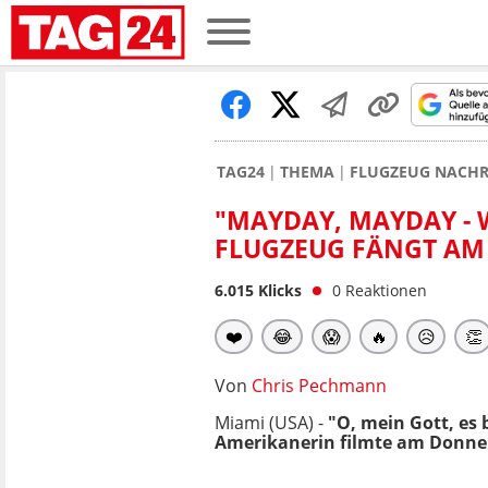
TAG24
THEMA
FLUGZEUG NACHR
"MAYDAY, MAYDAY - 
FLUGZEUG FÄNGT AM
6.015
Klicks
0
Reaktionen
❤️
😂
😱
🔥
😥
👏
Von
Chris Pechmann
Miami (USA) -
"O, mein Gott, es 
Amerikanerin filmte am Donner