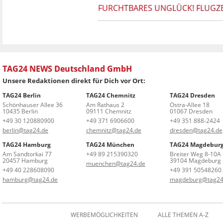
FURCHTBARES UNGLÜCK! FLUGZE
TAG24 NEWS Deutschland GmbH
Unsere Redaktionen direkt für Dich vor Ort:
TAG24 Berlin
TAG24 Chemnitz
TAG24 Dresden
Schönhauser Allee 36
Am Rathaus 2
Ostra-Allee 18
10435 Berlin
09111 Chemnitz
01067 Dresden
+49 30 120880900
+49 371 6906600
+49 351 888-2424
berlin@tag24.de
chemnitz@tag24.de
dresden@tag24.de
TAG24 Hamburg
TAG24 München
TAG24 Magdebur
Am Sandtorkai 77
+49 89 215390320
Breiter Weg 8-10A
20457 Hamburg
39104 Magdeburg
muenchen@tag24.de
+49 40 228608090
+49 391 50548260
hamburg@tag24.de
magdeburg@tag24
WERBEMÖGLICHKEITEN
ALLE THEMEN A-Z