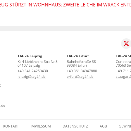
UG STÜRZT IN WOHNHAUS: ZWEITE LEICHE IM WRACK ENT
TAG24 Leipzig
TAG24 Erfurt
TAG24 St
Karl-Liebknecht-Straße 8
Bahnhofstraße 38
Curiestr
04107 Leipzig
99084 Erfurt
70563 Stu
+49 341 24250430
+49 361 34947880
+49 711 
leipzig@tag24.de
erfurt@tag24.de
stuttgar
g
.de
KONTAKT
IMPRESSUM
DATENSCHUTZ
AGB
GEWIN