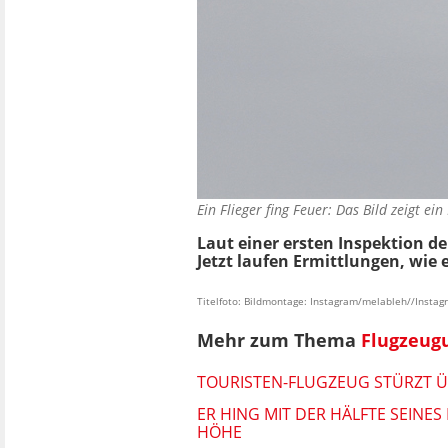
Ein Flieger fing Feuer: Das Bild zeigt e
Laut einer ersten Inspektion d
Jetzt laufen Ermittlungen, wi
Titelfoto: Bildmontage: Instagram/melableh//Inst
Mehr zum Thema
Flugzeugu
TOURISTEN-FLUGZEUG STÜRZT Ü
ER HING MIT DER HÄLFTE SEINE
HÖHE