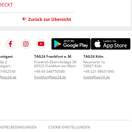
DECKT
Zurück zur Übersicht
uttgart
TAG24 Frankfurt a. M.
TAG24 Köln
aße 2
Friedrich-Ebert-Anlage 36
Neumarkt 1a
ttgart
60325 Frankfurt am Main
50667 Köln
21952530
+49 69 348750580
+49 221 98651990
t@tag24.de
frankfurt@tag24.de
koeln@tag24.de
NSPIELBEDINGUNGEN
COOKIE-EINSTELLUNGEN