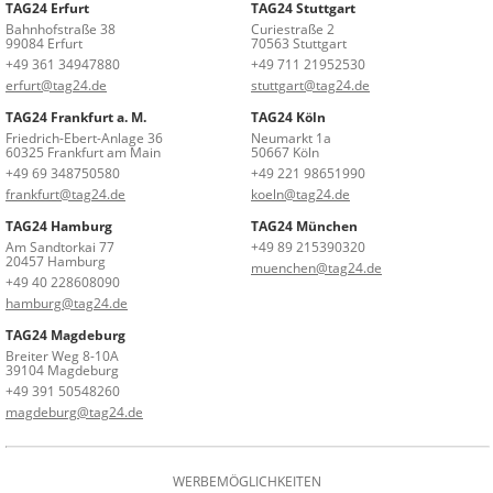
TAG24 Erfurt
TAG24 Stuttgart
Bahnhofstraße 38
Curiestraße 2
99084 Erfurt
70563 Stuttgart
+49 361 34947880
+49 711 21952530
erfurt@tag24.de
stuttgart@tag24.de
TAG24 Frankfurt a. M.
TAG24 Köln
Friedrich-Ebert-Anlage 36
Neumarkt 1a
60325 Frankfurt am Main
50667 Köln
+49 69 348750580
+49 221 98651990
frankfurt@tag24.de
koeln@tag24.de
TAG24 Hamburg
TAG24 München
Am Sandtorkai 77
+49 89 215390320
20457 Hamburg
muenchen@tag24.de
+49 40 228608090
hamburg@tag24.de
TAG24 Magdeburg
Breiter Weg 8-10A
39104 Magdeburg
+49 391 50548260
magdeburg@tag24.de
WERBEMÖGLICHKEITEN