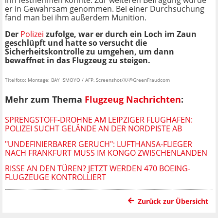
ihn festnehmen konnte. Zur weiteren Befragung wurde
er in Gewahrsam genommen. Bei einer Durchsuchung
fand man bei ihm außerdem Munition.
Der
Polizei
zufolge, war er durch ein Loch im Zaun
geschlüpft und hatte so versucht die
Sicherheitskontrolle zu umgehen, um dann
bewaffnet in das Flugzeug zu steigen.
Titelfoto: Montage: BAY ISMOYO / AFP, Screenshot/X/@GreenFraudcom
Mehr zum Thema
Flugzeug Nachrichten
:
SPRENGSTOFF-DROHNE AM LEIPZIGER FLUGHAFEN:
POLIZEI SUCHT GELÄNDE AN DER NORDPISTE AB
"UNDEFINIERBARER GERUCH": LUFTHANSA-FLIEGER
NACH FRANKFURT MUSS IM KONGO ZWISCHENLANDEN
RISSE AN DEN TÜREN? JETZT WERDEN 470 BOEING-
FLUGZEUGE KONTROLLIERT
Zurück zur Übersicht