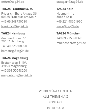
erfurt@tag24.de
stuttgart@tag24.de
TAG24 Frankfurt a. M.
TAG24 Köln
Friedrich-Ebert-Anlage 36
Neumarkt 1a
60325 Frankfurt am Main
50667 Köln
+49 69 348750580
+49 221 98651990
frankfurt@tag24.de
koeln@tag24.de
TAG24 Hamburg
TAG24 München
Am Sandtorkai 77
+49 89 215390320
20457 Hamburg
muenchen@tag24.de
+49 40 228608090
hamburg@tag24.de
TAG24 Magdeburg
Breiter Weg 8-10A
39104 Magdeburg
+49 391 50548260
magdeburg@tag24.de
WERBEMÖGLICHKEITEN
ALLE THEMEN A-Z
KONTAKT
IMPRESSUM