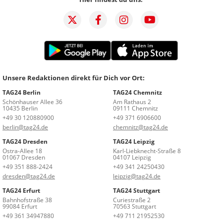
Unsere Redaktionen direkt für Dich vor Ort:
TAG24 Berlin
TAG24 Chemnitz
Schönhauser Allee 36
Am Rathaus 2
10435 Berlin
09111 Chemnitz
+49 30 120880900
+49 371 6906600
berlin@tag24.de
chemnitz@tag24.de
TAG24 Dresden
TAG24 Leipzig
Ostra-Allee 18
Karl-Liebknecht-Straße 8
01067 Dresden
04107 Leipzig
+49 351 888-2424
+49 341 24250430
dresden@tag24.de
leipzig@tag24.de
TAG24 Erfurt
TAG24 Stuttgart
Bahnhofstraße 38
Curiestraße 2
99084 Erfurt
70563 Stuttgart
+49 361 34947880
+49 711 21952530