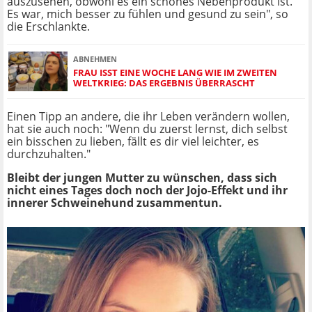
auszusehen, obwohl es ein schönes Nebenprodukt ist.
Es war, mich besser zu fühlen und gesund zu sein", so
die Erschlankte.
ABNEHMEN
FRAU ISST EINE WOCHE LANG WIE IM ZWEITEN
WELTKRIEG: DAS ERGEBNIS ÜBERRASCHT
Einen Tipp an andere, die ihr Leben verändern wollen,
hat sie auch noch: "Wenn du zuerst lernst, dich selbst
ein bisschen zu lieben, fällt es dir viel leichter, es
durchzuhalten."
Bleibt der jungen Mutter zu wünschen, dass sich
nicht eines Tages doch noch der Jojo-Effekt und ihr
innerer Schweinehund zusammentun.