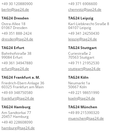
+49 30 120880900
+49 371 6906600
berlin@tag24.de
chemnitz@tag24.de
TAG24 Dresden
TAG24 Leipzig
Ostra-Allee 18
Karl-Liebknecht-Straße 8
01067 Dresden
04107 Leipzig
+49 351 888-2424
+49 341 24250430
dresden@tag24.de
leipzig@tag24.de
TAG24 Erfurt
TAG24 Stuttgart
Bahnhofstraße 38
Curiestraße 2
99084 Erfurt
70563 Stuttgart
+49 361 34947880
+49 711 21952530
erfurt@tag24.de
stuttgart@tag24.de
TAG24 Frankfurt a. M.
TAG24 Köln
Friedrich-Ebert-Anlage 36
Neumarkt 1a
60325 Frankfurt am Main
50667 Köln
+49 69 348750580
+49 221 98651990
frankfurt@tag24.de
koeln@tag24.de
TAG24 Hamburg
TAG24 München
Am Sandtorkai 77
+49 89 215390320
20457 Hamburg
muenchen@tag24.de
+49 40 228608090
hamburg@tag24.de