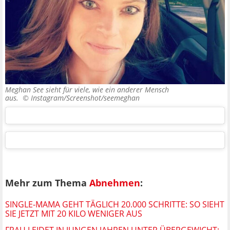
Meghan See sieht für viele, wie ein anderer Mensch
aus. ©
Instagram/Screenshot/seemeghan
Mehr zum Thema
Abnehmen
:
SINGLE-MAMA GEHT TÄGLICH 20.000 SCHRITTE: SO SIEHT
SIE JETZT MIT 20 KILO WENIGER AUS