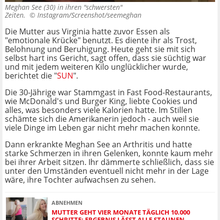
Meghan See (30) in ihren "schwersten"
Zeiten. ©
Instagram/Screenshot/seemeghan
Die Mutter aus Virginia hatte zuvor Essen als
"emotionale Krücke" benutzt. Es diente ihr als Trost,
Belohnung und Beruhigung. Heute geht sie mit sich
selbst hart ins Gericht, sagt offen, dass sie süchtig war
und mit jedem weiteren Kilo unglücklicher wurde,
berichtet die "
SUN
".
Die 30-Jährige war Stammgast in Fast Food-Restaurants,
wie McDonald's und Burger King, liebte Cookies und
alles, was besonders viele Kalorien hatte. Im Stillen
schämte sich die Amerikanerin jedoch - auch weil sie
viele Dinge im Leben gar nicht mehr machen konnte.
Dann erkrankte Meghan See an Arthritis und hatte
starke Schmerzen in ihren Gelenken, konnte kaum mehr
bei ihrer Arbeit sitzen. Ihr dämmerte schließlich, dass sie
unter den Umständen eventuell nicht mehr in der Lage
wäre, ihre Tochter aufwachsen zu sehen.
ABNEHMEN
MUTTER GEHT VIER MONATE TÄGLICH 10.000
SCHRITTE: ERGEBNIS LÄSST ALLE STAUNEN