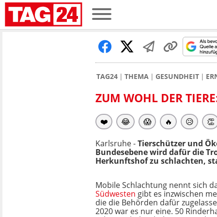
TAG24
THEMA
GESUNDHEIT
ER
ZUM WOHL DER TIERE
❤️
😂
😱
🔥
😥
👏
Karlsruhe -
Tierschützer und Ök
Bundesebene wird dafür die T
Herkunftshof zu schlachten, st
Mobile Schlachtung nennt sich d
Südwesten
gibt es inzwischen me
die die Behörden dafür zugelasse
2020 war es nur eine. 50 Rinderha