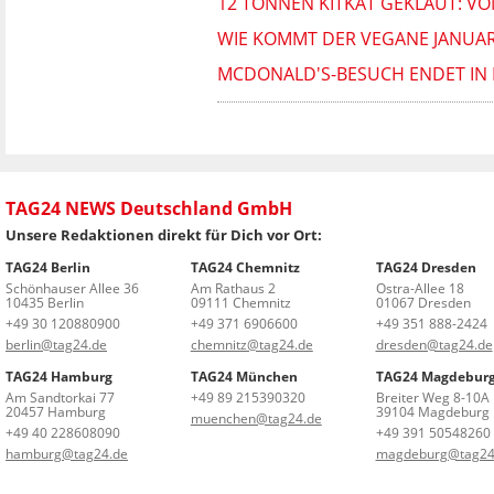
12 TONNEN KITKAT GEKLAUT: VO
WIE KOMMT DER VEGANE JANUA
MCDONALD'S-BESUCH ENDET IN 
TAG24 NEWS Deutschland GmbH
Unsere Redaktionen direkt für Dich vor Ort:
TAG24 Berlin
TAG24 Chemnitz
TAG24 Dresden
Schönhauser Allee 36
Am Rathaus 2
Ostra-Allee 18
10435 Berlin
09111 Chemnitz
01067 Dresden
+49 30 120880900
+49 371 6906600
+49 351 888-2424
berlin@tag24.de
chemnitz@tag24.de
dresden@tag24.de
TAG24 Hamburg
TAG24 München
TAG24 Magdebur
Am Sandtorkai 77
+49 89 215390320
Breiter Weg 8-10A
20457 Hamburg
39104 Magdeburg
muenchen@tag24.de
+49 40 228608090
+49 391 50548260
hamburg@tag24.de
magdeburg@tag24