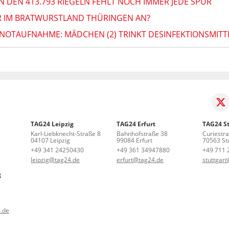
N DEN 413.793 RIEGELN FEHLT NOCH IMMER JEDE SPUR
R IM BRATWURSTLAND THÜRINGEN AN?
NOTAUFNAHME: MÄDCHEN (2) TRINKT DESINFEKTIONSMITT
TAG24 Leipzig
TAG24 Erfurt
TAG24 St
Karl-Liebknecht-Straße 8
Bahnhofstraße 38
Curiestr
04107 Leipzig
99084 Erfurt
70563 Stu
+49 341 24250430
+49 361 34947880
+49 711 
leipzig@tag24.de
erfurt@tag24.de
stuttgar
g
.de