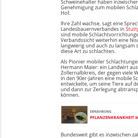
Schweinehalter haben inzwischen
Genehmigung zum mobilen Schla
Hof.
Ihre Zahl wachse, sagt eine Spre
Landesbauernverbandes in
Stutt
sind mobile Schlachtvorrichtung
Verbandssicht weiterhin eine Nis
langwierig und auch zu langsam se
diese Art zu schlachten.
Als Pionier mobiler Schlachtungen
Hermann Maier: ein Landwirt au
Zollernalbkreis, der gegen viele
in den 90er-Jahren eine mobile S
entwickelte, um seine Tiere auf 
und dann zur Zerlegung abtransp
können.
ERNÄHRUNG
PFLANZENKRANKHEIT M
Bundesweit gibt es inzwischen zah