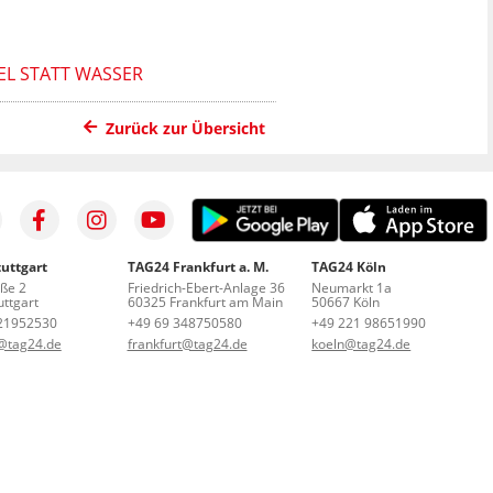
EL STATT WASSER
Zurück zur Übersicht
uttgart
TAG24 Frankfurt a. M.
TAG24 Köln
aße 2
Friedrich-Ebert-Anlage 36
Neumarkt 1a
ttgart
60325 Frankfurt am Main
50667 Köln
21952530
+49 69 348750580
+49 221 98651990
t@tag24.de
frankfurt@tag24.de
koeln@tag24.de