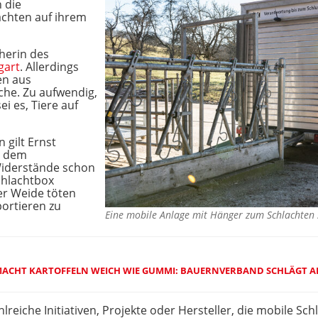
 die
chten auf ihrem
cherin des
gart
. Allerdings
en aus
che. Zu aufwendig,
i es, Tiere auf
 gilt Ernst
s dem
 Widerstände schon
chlachtbox
der Weide töten
ortieren zu
Eine mobile Anlage mit Hänger zum Schlachten
ACHT KARTOFFELN WEICH WIE GUMMI: BAUERNVERBAND SCHLÄGT 
lreiche Initiativen, Projekte oder Hersteller, die mobile Sc