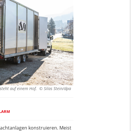
 steht auf einem Hof. ©
Silas Stein/dpa
ALARM
hlachtanlagen konstruieren. Meist