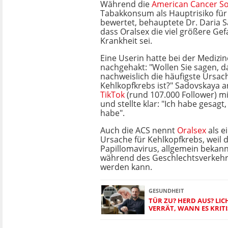
Während die
American Cancer So
Tabakkonsum als Hauptrisiko für
bewertet, behauptete Dr. Daria S
dass Oralsex die viel größere Gef
Krankheit sei.
Eine Userin hatte bei der Medizin
nachgehakt: "Wollen Sie sagen, d
nachweislich die häufigste Ursac
Kehlkopfkrebs ist?" Sadovskaya a
TikTok
(rund 107.000 Follower) m
und stellte klar: "Ich habe gesagt
habe".
Auch die ACS nennt
Oralsex
als e
Ursache für Kehlkopfkrebs, weil
Papillomavirus, allgemein bekann
während des Geschlechtsverkehr
werden kann.
GESUNDHEIT
TÜR ZU? HERD AUS? LI
VERRÄT, WANN ES KRIT