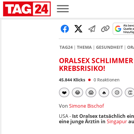
TAG24
THEMA
GESUNDHEIT
OR
ORALSEX SCHLIMMER
KREBSRISIKO!
45.844
Klicks
0
Reaktionen
❤️
😂
😱
🔥
😥
👏
Von
Simone Bischof
USA -
Ist Oralsex tatsächlich e
eine junge Ärztin in
Singapur
au