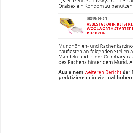
1,3 Prozent. Sadovskya rät desha
Oralsex ein Kondom zu benutzen
GESUNDHEIT
ASBESTGEFAHR BEI STRE
WOOLWORTH STARTET 
RÜCKRUF
Mundhöhlen- und Rachenkarzino
häufigsten an folgenden Stellen a
Mandeln und in der Oropharynx - d
des Rachens hinter dem Mund. Au
Aus einem
weiteren Bericht
der 
praktizieren ein viermal höhe