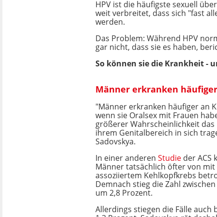
HPV ist die häufigste sexuell üb
weit verbreitet, dass sich "fast 
werden.
Das Problem: Während HPV norma
gar nicht, dass sie es haben, beri
So können sie die Krankheit - 
Männer erkranken häufiger
"Männer erkranken häufiger an K
wenn sie Oralsex mit Frauen hab
größerer Wahrscheinlichkeit das 
ihrem Genitalbereich in sich trage
Sadovskya.
In einer anderen
Studie
der ACS 
Männer tatsächlich öfter von mit
assoziiertem Kehlkopfkrebs betr
Demnach stieg die Zahl zwischen
um 2,8 Prozent.
Allerdings stiegen die Fälle auch