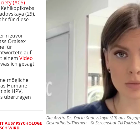
ciety (ACS)
 Kehlkopfkrebs
adovskaya (29),
ahr für diese
erin zuvor
ass Oralsex
he für
ntwortete auf
it einem
Video
, was ich gesagt
ine mögliche
 das Humane
t als HPV,
s übertragen
Die Ärztin Dr. Daria Sadovskaya (29) aus Singap
Gesundheits-Themen. ©
Screenshot TikTok/sad
CHT AUS? PSYCHOLOGE
ISCH WIRD