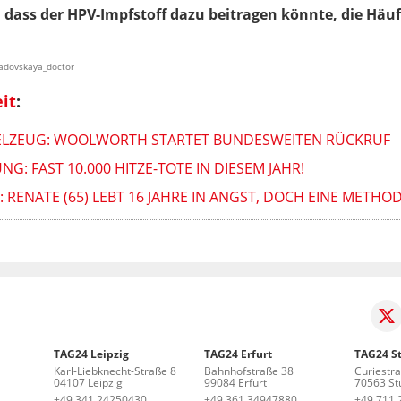
, dass der HPV-Impfstoff dazu beitragen könnte, die Häuf
sadovskaya_doctor
it
:
IELZEUG: WOOLWORTH STARTET BUNDESWEITEN RÜCKRUF
: FAST 10.000 HITZE-TOTE IN DIESEM JAHR!
: RENATE (65) LEBT 16 JAHRE IN ANGST, DOCH EINE METHO
TAG24 Leipzig
TAG24 Erfurt
TAG24 St
Karl-Liebknecht-Straße 8
Bahnhofstraße 38
Curiestr
04107 Leipzig
99084 Erfurt
70563 Stu
+49 341 24250430
+49 361 34947880
+49 711 