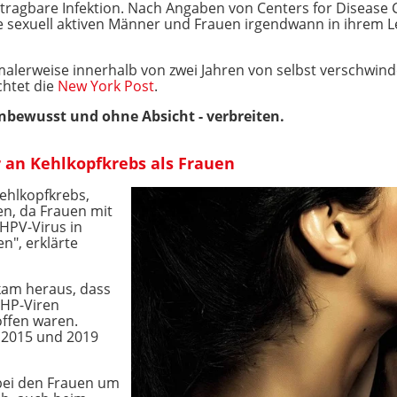
ertragbare Infektion. Nach Angaben von
Centers for Disease 
alle sexuell aktiven Männer und Frauen irgendwann in ihrem L
lerweise innerhalb von zwei Jahren von selbst verschwin
chtet die
New York Post
.
unbewusst und ohne Absicht - verbreiten.
 an Kehlkopfkrebs als Frauen
ehlkopfkrebs,
en, da Frauen mit
HPV-Virus in
n", erklärte
kam heraus, dass
 HP-Viren
offen waren.
 2015 und 2019
 bei den Frauen um