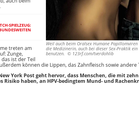
lb, auch beim
.
TCH-SPIELZEUG:
BUNDESWEITEN
Weil auch beim Oralsex Humane Papillomviren 
me treten am
die Medizinerin, auch bei dieser Sex-Praktik ei
uf: Zunge,
benutzen. ©
123rf.com/tverdohlib
as ist der Teil
ßerdem können die Lippen, das Zahnfleisch sowie andere T
New York Post geht hervor, dass Menschen, die mit zeh
res Risiko haben, an HPV-bedingtem Mund- und Rachenkr