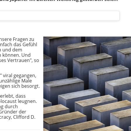
unsere Fragen zu
nfach das Gefühl
en und dem
n können. Und
es Vertrauen", so
" viral gegangen,
unzählige Male
eigen sich besorgt.
erlebt, dass
locaust leugnen.
ng durch
r Gründer der
acy, Clifford D.