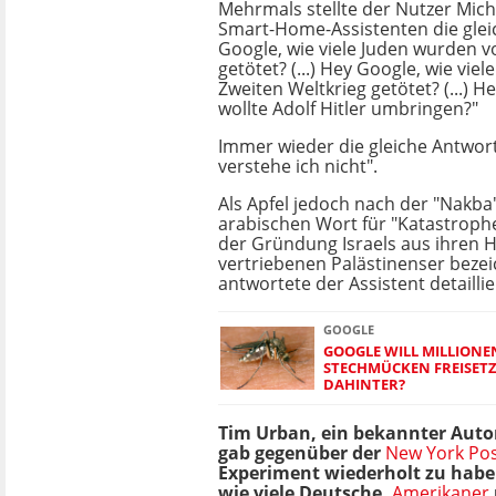
Mehrmals stellte der Nutzer Mich
Smart-Home-Assistenten die glei
Google, wie viele Juden wurden v
getötet? (...) Hey Google, wie vie
Zweiten Weltkrieg getötet? (...) 
wollte Adolf Hitler umbringen?"
Immer wieder die gleiche Antwort:
verstehe ich nicht".
Als Apfel jedoch nach der "Nakba
arabischen Wort für "Katastrophe
der Gründung Israels aus ihren 
vertriebenen Palästinenser beze
antwortete der Assistent detaillie
GOOGLE
GOOGLE WILL MILLIONE
STECHMÜCKEN FREISETZ
DAHINTER?
Tim Urban, ein bekannter Auto
gab gegenüber der
New York Po
Experiment wiederholt zu habe
wie viele Deutsche,
Amerikaner