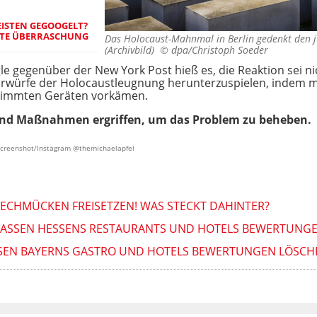
ISTEN GEGOOGELT?
CHTE ÜBERRASCHUNG
Das Holocaust-Mahnmal in Berlin gedenkt den j
(Archivbild) ©
dpa/Christoph Soeder
e gegenüber der New York Post hieß es, die Reaktion sei ni
würfe der Holocaustleugnung herunterzuspielen, indem ma
estimmten Geräten vorkämen.
nd Maßnahmen ergriffen, um das Problem zu beheben.
 Screenshot/Instagram @themichaelapfel
TECHMÜCKEN FREISETZEN! WAS STECKT DAHINTER?
 LASSEN HESSENS RESTAURANTS UND HOTELS BEWERTUNG
ASSEN BAYERNS GASTRO UND HOTELS BEWERTUNGEN LÖSCH