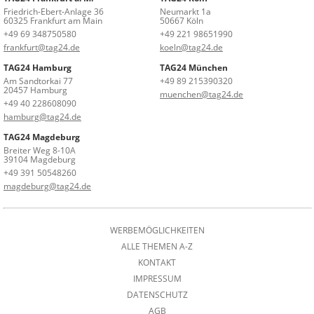
Friedrich-Ebert-Anlage 36
Neumarkt 1a
60325 Frankfurt am Main
50667 Köln
+49 69 348750580
+49 221 98651990
frankfurt@tag24.de
koeln@tag24.de
TAG24 Hamburg
TAG24 München
Am Sandtorkai 77
+49 89 215390320
20457 Hamburg
muenchen@tag24.de
+49 40 228608090
hamburg@tag24.de
TAG24 Magdeburg
Breiter Weg 8-10A
39104 Magdeburg
+49 391 50548260
magdeburg@tag24.de
WERBEMÖGLICHKEITEN
ALLE THEMEN A-Z
KONTAKT
IMPRESSUM
DATENSCHUTZ
AGB