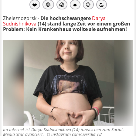
❤️
😂
😱
🔥
😥
👏
Zheleznogorsk -
Die hochschwangere
Darya
Sudnishnikova
(14) stand lange Zeit vor einem großen
Problem: Kein Krankenhaus wollte sie aufnehmen!
Im Internet ist Darya Sudnishnikova (14) inzwischen zum Social-
Media-Star avanciert. ©
instagram.com/uverdig_iv/