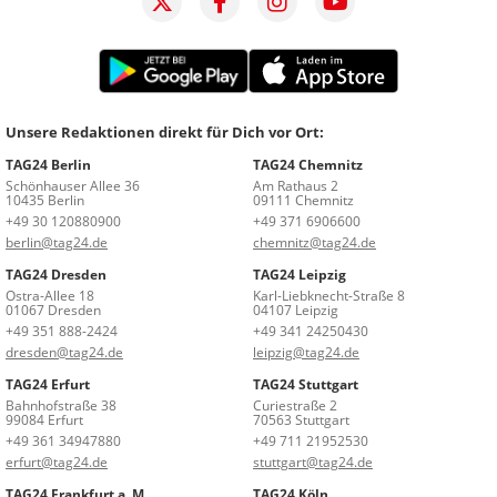
Unsere Redaktionen direkt für Dich vor Ort:
TAG24 Berlin
TAG24 Chemnitz
Schönhauser Allee 36
Am Rathaus 2
10435 Berlin
09111 Chemnitz
+49 30 120880900
+49 371 6906600
berlin@tag24.de
chemnitz@tag24.de
TAG24 Dresden
TAG24 Leipzig
Ostra-Allee 18
Karl-Liebknecht-Straße 8
01067 Dresden
04107 Leipzig
+49 351 888-2424
+49 341 24250430
dresden@tag24.de
leipzig@tag24.de
TAG24 Erfurt
TAG24 Stuttgart
Bahnhofstraße 38
Curiestraße 2
99084 Erfurt
70563 Stuttgart
+49 361 34947880
+49 711 21952530
erfurt@tag24.de
stuttgart@tag24.de
TAG24 Frankfurt a. M.
TAG24 Köln