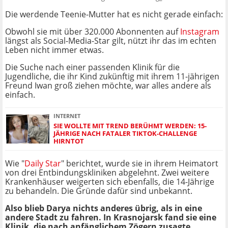
Die werdende Teenie-Mutter hat es nicht gerade einfach:
Obwohl sie mit über 320.000 Abonnenten auf
Instagram
längst als Social-Media-Star gilt, nützt ihr das im echten
Leben nicht immer etwas.
Die Suche nach einer passenden Klinik für die
Jugendliche, die ihr Kind zukünftig mit ihrem 11-jährigen
Freund Iwan groß ziehen möchte, war alles andere als
einfach.
INTERNET
SIE WOLLTE MIT TREND BERÜHMT WERDEN: 15-
JÄHRIGE NACH FATALER TIKTOK-CHALLENGE
HIRNTOT
Wie "
Daily Star
" berichtet, wurde sie in ihrem Heimatort
von drei Entbindungskliniken abgelehnt. Zwei weitere
Krankenhäuser weigerten sich ebenfalls, die 14-Jährige
zu behandeln. Die Gründe dafür sind unbekannt.
Also blieb Darya nichts anderes übrig, als in eine
andere Stadt zu fahren. In Krasnojarsk fand sie eine
Klinik, die nach anfänglichem Zögern zusagte.