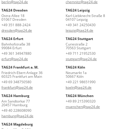
berlin@tag24.de
chemnitz@tag24.de
TAG24 Dresden
TAG24 Leipzig
Ostra-Allee 18
Karl-Liebknecht-Straße 8
01067 Dresden
04107 Leipzig
+49 351 888-2424
+49 341 24250430
dresden@tag24.de
leipzig@tag24.de
TAG24 Erfurt
TAG24 Stuttgart
Bahnhofstraße 38
Curiestraße 2
99084 Erfurt
70563 Stuttgart
+49 361 34947880
+49 711 21952530
erfurt@tag24.de
stuttgart@tag24.de
TAG24 Frankfurt a. M.
TAG24 Köln
Friedrich-Ebert-Anlage 36
Neumarkt 1a
60325 Frankfurt am Main
50667 Köln
+49 69 348750580
+49 221 98651990
frankfurt@tag24.de
koeln@tag24.de
TAG24 Hamburg
TAG24 München
Am Sandtorkai 77
+49 89 215390320
20457 Hamburg
muenchen@tag24.de
+49 40 228608090
hamburg@tag24.de
TAG24 Magdeburg