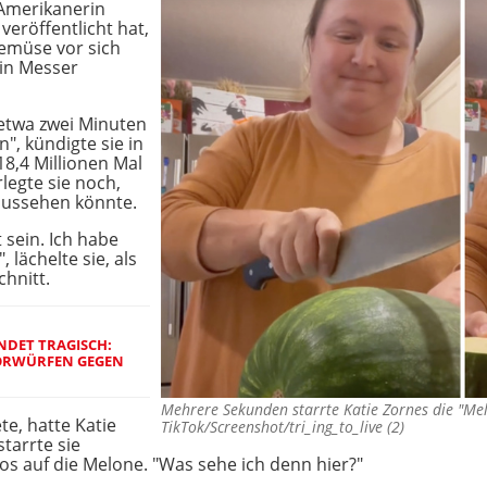
-Amerikanerin
veröffentlicht hat,
 Gemüse vor sich
ein Messer
etwa zwei Minuten
", kündigte sie in
18,4 Millionen Mal
legte sie noch,
aussehen könnte.
 sein. Ich habe
, lächelte sie, als
chnitt.
NDET TRAGISCH:
ORWÜRFEN GEGEN
Mehrere Sekunden starrte Katie Zornes die "Me
te, hatte Katie
TikTok/Screenshot/tri_ing_to_live (2)
tarrte sie
s auf die Melone. "Was sehe ich denn hier?"