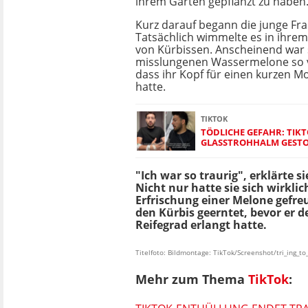
ihrem Garten gepflanzt zu haben
Kurz darauf begann die junge Fra
Tatsächlich wimmelte es in ihre
von Kürbissen. Anscheinend war 
misslungenen Wassermelone so v
dass ihr Kopf für einen kurzen 
hatte.
TIKTOK
TÖDLICHE GEFAHR: TIK
GLASSTROHHALM GEST
"Ich war so traurig", erklärte si
Nicht nur hatte sie sich wirklic
Erfrischung einer Melone gefreu
den Kürbis geerntet, bevor er d
Reifegrad erlangt hatte.
Titelfoto: Bildmontage: TikTok/Screenshot/tri_ing_to_
Mehr zum Thema
TikTok
: