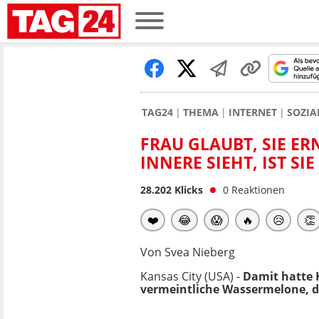
TAG24
THEMA
INTERNET
SOZIA
FRAU GLAUBT, SIE ER
INNERE SIEHT, IST SI
28.202
Klicks
0
Reaktionen
❤️
😂
😱
🔥
😥
👏
Von Svea Nieberg
Kansas City (USA) -
Damit hatte K
vermeintliche Wassermelone, di