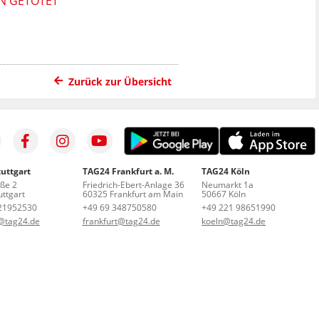
N GETÖTET
Zurück zur Übersicht
uttgart
TAG24 Frankfurt a. M.
TAG24 Köln
aße 2
Friedrich-Ebert-Anlage 36
Neumarkt 1a
ttgart
60325 Frankfurt am Main
50667 Köln
21952530
+49 69 348750580
+49 221 98651990
t@tag24.de
frankfurt@tag24.de
koeln@tag24.de