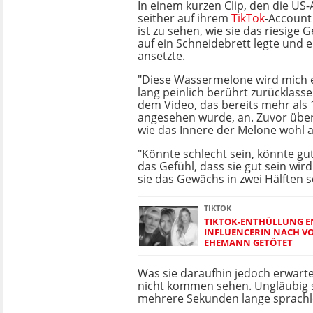
In einem kurzen Clip, den die US
seither auf ihrem
TikTok
-Account 
ist zu sehen, wie sie das riesige
auf ein Schneidebrett legte und 
ansetzte.
"Diese Wassermelone wird mich 
lang peinlich berührt zurücklassen
dem Video, das bereits mehr als 
angesehen wurde, an. Zuvor über
wie das Innere der Melone wohl 
"Könnte schlecht sein, könnte gut
das Gefühl, dass sie gut sein wird"
sie das Gewächs in zwei Hälften s
TIKTOK
TIKTOK-ENTHÜLLUNG E
INFLUENCERIN NACH V
EHEMANN GETÖTET
Was sie daraufhin jedoch erwarte
nicht kommen sehen. Ungläubig s
mehrere Sekunden lange sprachlo