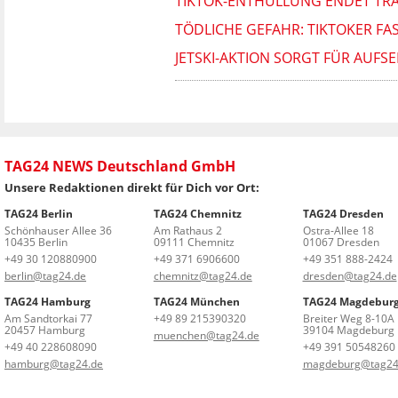
TIKTOK-ENTHÜLLUNG ENDET TR
TÖDLICHE GEFAHR: TIKTOKER F
JETSKI-AKTION SORGT FÜR AUFS
TAG24 NEWS Deutschland GmbH
Unsere Redaktionen direkt für Dich vor Ort:
TAG24 Berlin
TAG24 Chemnitz
TAG24 Dresden
Schönhauser Allee 36
Am Rathaus 2
Ostra-Allee 18
10435 Berlin
09111 Chemnitz
01067 Dresden
+49 30 120880900
+49 371 6906600
+49 351 888-2424
berlin@tag24.de
chemnitz@tag24.de
dresden@tag24.de
TAG24 Hamburg
TAG24 München
TAG24 Magdebur
Am Sandtorkai 77
+49 89 215390320
Breiter Weg 8-10A
20457 Hamburg
39104 Magdeburg
muenchen@tag24.de
+49 40 228608090
+49 391 50548260
hamburg@tag24.de
magdeburg@tag24