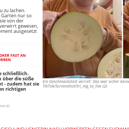
.
u zu lachen.
m Garten nur so
sie von der
erwirrt gewesen,
Moment ausgesetzt
TOKER FAST AN
ORBEN
e schließlich.
h über die süße
Ein Geschmackstest verriet: Das war sicher ke
t - zudem hat sie
TikTok/Screenshot/tri_ing_to_live (2)
en richtigen
live (2)