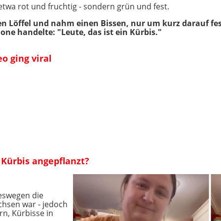
etwa rot und fruchtig - sondern grün und fest.
en Löffel und nahm einen Bissen, nur um kurz darauf fest
e handelte: "Leute, das ist ein Kürbis."
 ging viral
e Kürbis angepflanzt?
weswegen die
hsen war - jedoch
rn, Kürbisse in