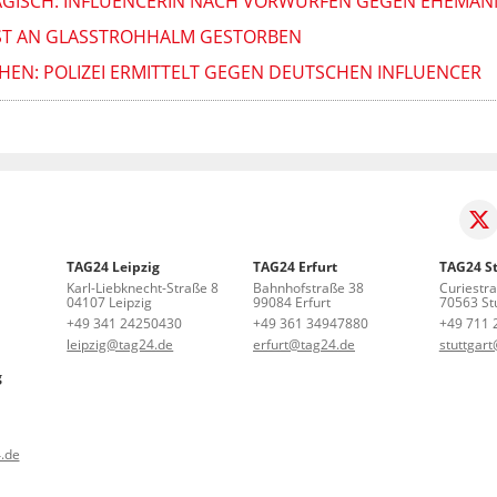
AGISCH: INFLUENCERIN NACH VORWÜRFEN GEGEN EHEMAN
AST AN GLASSTROHHALM GESTORBEN
EHEN: POLIZEI ERMITTELT GEGEN DEUTSCHEN INFLUENCER
TAG24 Leipzig
TAG24 Erfurt
TAG24 St
Karl-Liebknecht-Straße 8
Bahnhofstraße 38
Curiestr
04107 Leipzig
99084 Erfurt
70563 Stu
+49 341 24250430
+49 361 34947880
+49 711 
leipzig@tag24.de
erfurt@tag24.de
stuttgar
g
.de