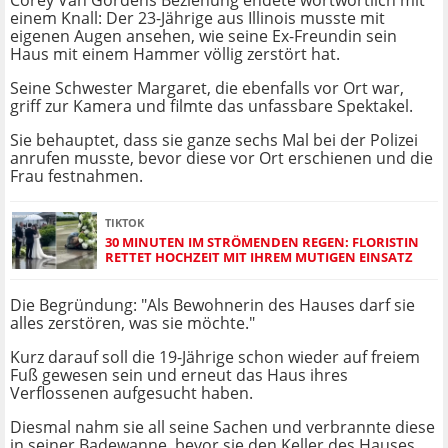
Corey Van Gordens Beziehung endete wortwörtlich mit
einem Knall: Der 23-Jährige aus Illinois musste mit
eigenen Augen ansehen, wie seine Ex-Freundin sein
Haus mit einem Hammer völlig zerstört hat.
Seine Schwester Margaret, die ebenfalls vor Ort war,
griff zur Kamera und filmte das unfassbare Spektakel.
Sie behauptet, dass sie ganze sechs Mal bei der Polizei
anrufen musste, bevor diese vor Ort erschienen und die
Frau festnahmen.
TIKTOK
30 MINUTEN IM STRÖMENDEN REGEN: FLORISTIN
RETTET HOCHZEIT MIT IHREM MUTIGEN EINSATZ
Die Begründung: "Als Bewohnerin des Hauses darf sie
alles zerstören, was sie möchte."
Kurz darauf soll die 19-Jährige schon wieder auf freiem
Fuß gewesen sein und erneut das Haus ihres
Verflossenen aufgesucht haben.
Diesmal nahm sie all seine Sachen und verbrannte diese
in seiner Badewanne, bevor sie den Keller des Hauses