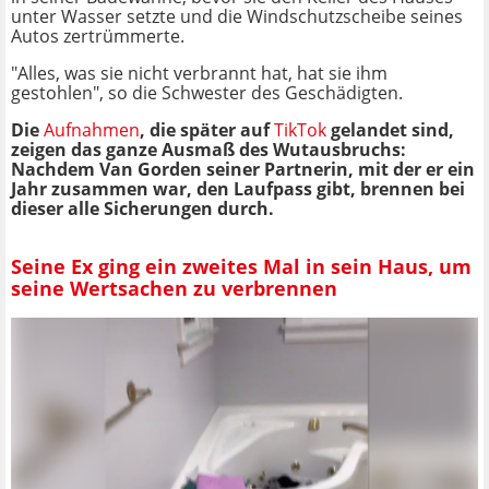
unter Wasser setzte und die Windschutzscheibe seines
Autos zertrümmerte.
"Alles, was sie nicht verbrannt hat, hat sie ihm
gestohlen", so die Schwester des Geschädigten.
Die
Aufnahmen
, die später auf
TikTok
gelandet sind,
zeigen das ganze Ausmaß des Wutausbruchs:
Nachdem Van Gorden seiner Partnerin, mit der er ein
Jahr zusammen war, den Laufpass gibt, brennen bei
dieser alle Sicherungen durch.
Seine Ex ging ein zweites Mal in sein Haus, um
seine Wertsachen zu verbrennen