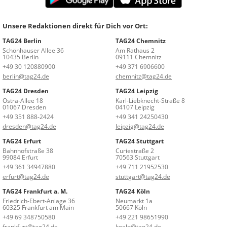
Unsere Redaktionen direkt für Dich vor Ort:
TAG24 Berlin
TAG24 Chemnitz
Schönhauser Allee 36
Am Rathaus 2
10435 Berlin
09111 Chemnitz
+49 30 120880900
+49 371 6906600
berlin@tag24.de
chemnitz@tag24.de
TAG24 Dresden
TAG24 Leipzig
Ostra-Allee 18
Karl-Liebknecht-Straße 8
01067 Dresden
04107 Leipzig
+49 351 888-2424
+49 341 24250430
dresden@tag24.de
leipzig@tag24.de
TAG24 Erfurt
TAG24 Stuttgart
Bahnhofstraße 38
Curiestraße 2
99084 Erfurt
70563 Stuttgart
+49 361 34947880
+49 711 21952530
erfurt@tag24.de
stuttgart@tag24.de
TAG24 Frankfurt a. M.
TAG24 Köln
Friedrich-Ebert-Anlage 36
Neumarkt 1a
60325 Frankfurt am Main
50667 Köln
+49 69 348750580
+49 221 98651990
frankfurt@tag24.de
koeln@tag24.de