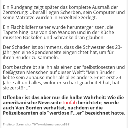
Ein Rundgang zeigt später das komplette Ausmaß der
Zerstörung: Überall liegen Scherben, sein Computer und
seine Matratze wurden in Einzelteile zerlegt.
Ein Flachbildfernseher wurde heruntergerissen, die
Tapete hing lose von den Wänden und in der Küche
mussten Backofen und Schränke dran glauben.
Der Schaden ist so immens, dass die Schwester des 23-
Jährigen eine Spendenseite eingerichtet hat, um für
ihren Bruder zu sammeln.
Dort beschreibt sie ihn als einen der "selbstlosesten und
fleißigsten Menschen auf dieser Welt": "Mein Bruder
liebte sein Zuhause mehr als alles andere. Er ist erst 23
Jahre alt und alles, wofür er so hart gearbeitet hat, hat
sie zerstört."
Offenbar ist das aber nur die halbe Wahrheit: Wie die
amerikanische Newsseite
toofab
berichtete, wurde
auch Van Gorden verhaftet, nachdem er die
Polizeibeamten als "wertlose F...er" bezeichnet hatte.
Titelfoto: Screenshot TikTok/nightmaremoon5681