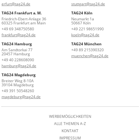
erfurt@tag24.de
stuttgart@tag24.de
TAG24 Frankfurt a. M.
TAG24 Köln
Friedrich-Ebert-Anlage 36
Neumarkt 1a
60325 Frankfurt am Main
50667 Köln
+49 69 348750580
+49 221 98651990
frankfurt@tag24.de
koeln@tag24.de
TAG24 Hamburg
TAG24 München
Am Sandtorkai 77
+49 89 215390320
20457 Hamburg
muenchen@tag24.de
+49 40 228608090
hamburg@tag24.de
TAG24 Magdeburg
Breiter Weg 8-10A
39104 Magdeburg
+49 391 50548260
magdeburg@tag24.de
WERBEMÖGLICHKEITEN
ALLE THEMEN A-Z
KONTAKT
IMPRESSUM