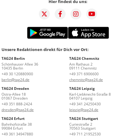
Hier findest du uns:
Unsere Redaktionen direkt für Dich vor Ort:
TAG24 Berlin
TAG24 Chemnitz
Schönhauser Allee 36
Am Rathaus 2
10435 Berlin
09111 Chemnitz
+49 30 120880900
+49 371 6906600
berlin@tag24.de
chemnitz@tag24.de
TAG24 Dresden
TAG24 Leipzig
Ostra-Allee 18
Karl-Liebknecht-Straße 8
01067 Dresden
04107 Leipzig
+49 351 888-2424
+49 341 24250430
dresden@tag24.de
leipzig@tag24.de
TAG24 Erfurt
TAG24 Stuttgart
Bahnhofstraße 38
Curiestraße 2
99084 Erfurt
70563 Stuttgart
+49 361 34947880
+49 711 21952530