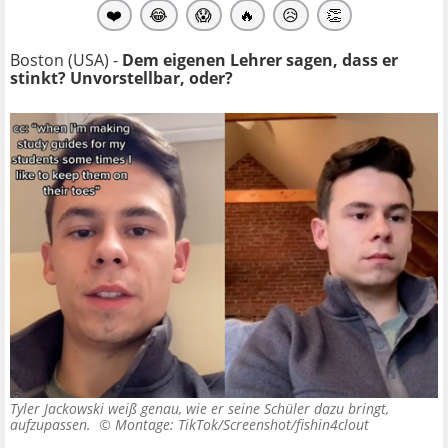
❤️
😂
😱
🔥
😥
👏
Boston (USA) -
Dem eigenen Lehrer sagen, dass er
stinkt? Unvorstellbar, oder?
Tyler Jackowski weiß genau, wie er seine Schüler dazu bringt,
aufzupassen. ©
Montage: TikTok/Screenshot/fishin4clout