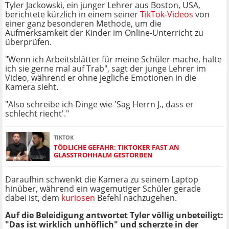
Tyler Jackowski, ein junger Lehrer aus Boston, USA,
berichtete kürzlich in einem seiner
TikTok-Videos
von
einer ganz besonderen Methode, um die
Aufmerksamkeit der Kinder im Online-Unterricht zu
überprüfen.
"Wenn ich Arbeitsblätter für meine Schüler mache, halte
ich sie gerne mal auf Trab", sagt der junge Lehrer im
Video, während er ohne jegliche Emotionen in die
Kamera sieht.
"Also schreibe ich Dinge wie 'Sag Herrn J., dass er
schlecht riecht'."
TIKTOK
TÖDLICHE GEFAHR: TIKTOKER FAST AN
GLASSTROHHALM GESTORBEN
Daraufhin schwenkt die Kamera zu seinem Laptop
hinüber, während ein wagemutiger Schüler gerade
dabei ist, dem
kuriosen
Befehl nachzugehen.
Auf die Beleidigung antwortet Tyler völlig unbeteiligt:
"Das ist wirklich unhöflich" und scherzte in der