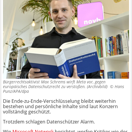
Bürgerrechtsaktivist Max Schrems wirft Meta vor, gegen
europäisches Datenschutzrecht zu verstoßen. (Archivbild) ©
Hans
Punz/APA/dpa
Die Ende-zu-Ende-Verschlüsselung bleibt weiterhin
bestehen und persönliche Inhalte sind laut Konzern
vollständig geschützt.
Trotzdem schlagen Datenschützer Alarm.
Wie
Microsoft Network
berichtet, werfen Kritiker wie der