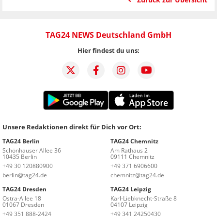
TAG24 NEWS Deutschland GmbH
Hier findest du uns:
Unsere Redaktionen direkt für Dich vor Ort:
TAG24 Berlin
TAG24 Chemnitz
Schönhauser Allee 36
Am Rathaus 2
10435 Berlin
09111 Chemnitz
+49 30 120880900
+49 371 6906600
berlin@tag24.de
chemnitz@tag24.de
TAG24 Dresden
TAG24 Leipzig
Ostra-Allee 18
Karl-Liebknecht-Straße 8
01067 Dresden
04107 Leipzig
+49 351 888-2424
+49 341 24250430