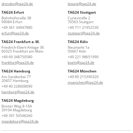
dresden@tag24.de
leipzig@tag24.de
TAG24 Erfurt
TAG24 Stuttgart
Bahnhofstraße 38
Curiestraße 2
99084 Erfurt
70563 Stuttgart
+49 361 34947880
+49 711 21952530
erfurt@tag24.de
stuttgart@tag24.de
TAG24 Frankfurt a. M.
TAG24 Köln
Friedrich-Ebert-Anlage 36
Neumarkt 1a
60325 Frankfurt am Main
50667 Köln
+49 69 348750580
+49 221 98651990
frankfurt@tag24.de
koeln@tag24.de
TAG24 Hamburg
TAG24 München
Am Sandtorkai 77
+49 89 215390320
20457 Hamburg
muenchen@tag24.de
+49 40 228608090
hamburg@tag24.de
TAG24 Magdeburg
Breiter Weg 8-10A
39104 Magdeburg
+49 391 50548260
magdeburg@tag24.de