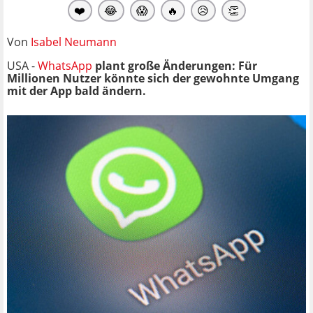
❤️
😂
😱
🔥
😥
👏
Von
Isabel Neumann
USA -
WhatsApp
plant große Änderungen: Für
Millionen Nutzer könnte sich der gewohnte Umgang
mit der App bald ändern.