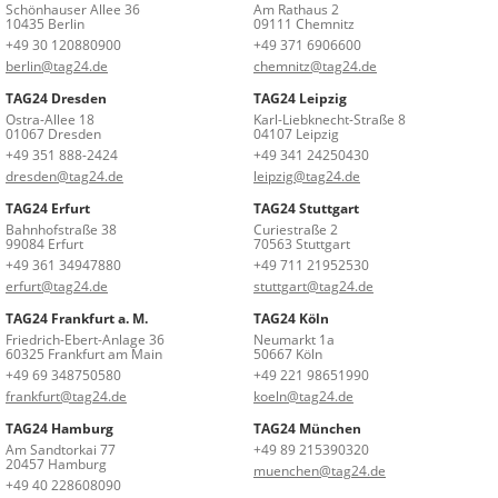
Schönhauser Allee 36
Am Rathaus 2
10435 Berlin
09111 Chemnitz
+49 30 120880900
+49 371 6906600
berlin@tag24.de
chemnitz@tag24.de
TAG24 Dresden
TAG24 Leipzig
Ostra-Allee 18
Karl-Liebknecht-Straße 8
01067 Dresden
04107 Leipzig
+49 351 888-2424
+49 341 24250430
dresden@tag24.de
leipzig@tag24.de
TAG24 Erfurt
TAG24 Stuttgart
Bahnhofstraße 38
Curiestraße 2
99084 Erfurt
70563 Stuttgart
+49 361 34947880
+49 711 21952530
erfurt@tag24.de
stuttgart@tag24.de
TAG24 Frankfurt a. M.
TAG24 Köln
Friedrich-Ebert-Anlage 36
Neumarkt 1a
60325 Frankfurt am Main
50667 Köln
+49 69 348750580
+49 221 98651990
frankfurt@tag24.de
koeln@tag24.de
TAG24 Hamburg
TAG24 München
Am Sandtorkai 77
+49 89 215390320
20457 Hamburg
muenchen@tag24.de
+49 40 228608090