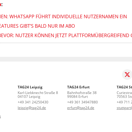
p
:
EN: WHATSAPP FÜHRT INDIVIDUELLE NUTZERNAMEN EIN
EATURES GIBT’S BALD NUR IM ABO
BEVOR: NUTZER KÖNNEN JETZT PLATTFORMÜBERGREIFEND
TAG24 Leipzig
TAG24 Erfurt
TAG24 St
Karl-Liebknecht-Straße 8
Bahnhofstraße 38
Curiestr
04107 Leipzig
99084 Erfurt
70563 Stu
+49 341 24250430
+49 361 34947880
+49 711 
leipzig@tag24.de
erfurt@tag24.de
stuttgar
g