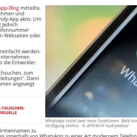
pp-Blog
mitteilte,
nehmen und
ndy-App aktiv. Um
g jedoch
elefonnummer
en Webseiten oder
.
reinfacht werden:
, Unternehmen
o die Entwickler.
rchsuchen, zum
tleitungen". Dann
hmen angezeigt
-TAUSCHEN:
VIDUELLE
WhatsApp testet zwei neue Funktionen. Bald kön
Verfügung stehen. ©
AFP/Kirill Kudryavtsev
h Firmennamen zu
nis innerhalb von WhatsApp zu einer Art modernem Telefo