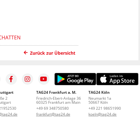
 CHATTEN
Zurück zur Übersicht
uttgart
TAG24 Frankfurt a. M.
TAG24 Köln
aße 2
Friedrich-Ebert-Anlage 36
Neumarkt 1a
ttgart
60325 Frankfurt am Main
50667 Köln
21952530
+49 69 348750580
+49 221 98651990
t@tag24.de
frankfurt@tag24.de
koeln@tag24.de