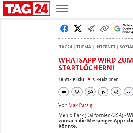
TAG24
THEMA
INTERNET
SOZIA
WHATSAPP WIRD ZUM 
STARTLÖCHERN!
18.817
Klicks
0
Reaktionen
❤️
😂
😱
🔥
😥
👏
Von
Max Patzig
Menlo Park (Kalifornien/USA) -
Wh
wonach d
ie Messenger-App sch
könnte.