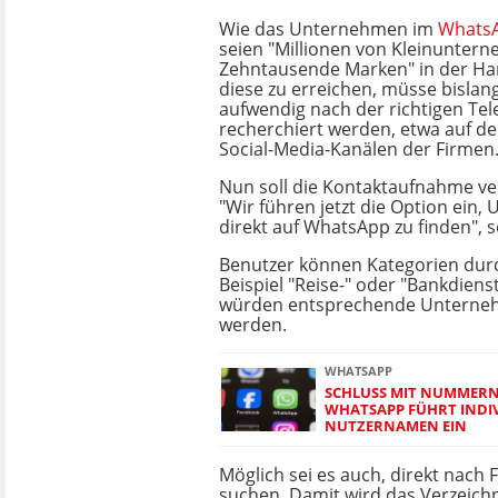
Wie das Unternehmen im
WhatsA
seien "Millionen von Kleinunter
Zehntausende Marken" in der Ha
diese zu erreichen, müsse bislan
aufwendig nach der richtigen T
recherchiert werden, etwa auf d
Social-Media-Kanälen der Firmen
Nun soll die Kontaktaufnahme ve
"Wir führen jetzt die Option ein
direkt auf WhatsApp zu finden", s
Benutzer können Kategorien du
Beispiel "Reise-" oder "Bankdiens
würden entsprechende Unterne
werden.
WHATSAPP
SCHLUSS MIT NUMMERN
WHATSAPP FÜHRT INDI
NUTZERNAMEN EIN
Möglich sei es auch, direkt nac
suchen. Damit wird das Verzeich