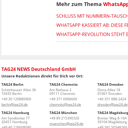
Mehr zum Thema
WhatsAp
SCHLUSS MIT NUMMERN-TAUSCH
WHATSAPP KASSIERT AB: DIESE F
WHATSAPP-REVOLUTION STEHT 
TAG24 NEWS Deutschland GmbH
Unsere Redaktionen direkt für Dich vor Ort:
TAG24 Berlin
TAG24 Chemnitz
TAG24 Dresden
Schönhauser Allee 36
Am Rathaus 2
Ostra-Allee 18
10435 Berlin
09111 Chemnitz
01067 Dresden
+49 30 120880900
+49 371 6906600
+49 351 888-2424
berlin@tag24.de
chemnitz@tag24.de
dresden@tag24.de
TAG24 Hamburg
TAG24 München
TAG24 Magdebur
Am Sandtorkai 77
+49 89 215390320
Breiter Weg 8-10A
20457 Hamburg
39104 Magdeburg
muenchen@tag24.de
+49 40 228608090
+49 391 50548260