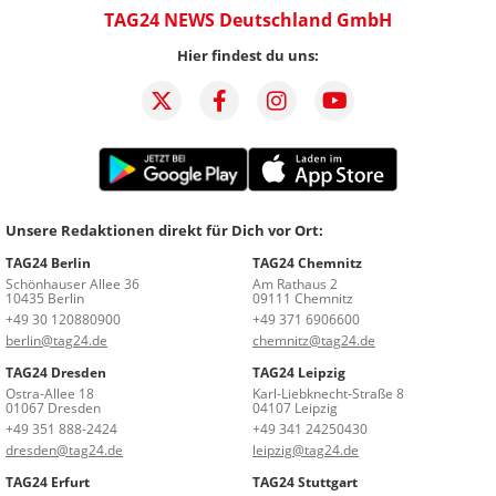
TAG24 NEWS Deutschland GmbH
Hier findest du uns:
Unsere Redaktionen direkt für Dich vor Ort:
TAG24 Berlin
TAG24 Chemnitz
Schönhauser Allee 36
Am Rathaus 2
10435 Berlin
09111 Chemnitz
+49 30 120880900
+49 371 6906600
berlin@tag24.de
chemnitz@tag24.de
TAG24 Dresden
TAG24 Leipzig
Ostra-Allee 18
Karl-Liebknecht-Straße 8
01067 Dresden
04107 Leipzig
+49 351 888-2424
+49 341 24250430
dresden@tag24.de
leipzig@tag24.de
TAG24 Erfurt
TAG24 Stuttgart