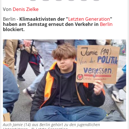
Von
Denis Zielke
Berlin -
Klimaaktivisten der "
Letzten Generation
"
haben am Samstag erneut den Verkehr in
Berlin
blockiert.
Auch Jamie (14) aus Berlin gehört zu den jugendlichen