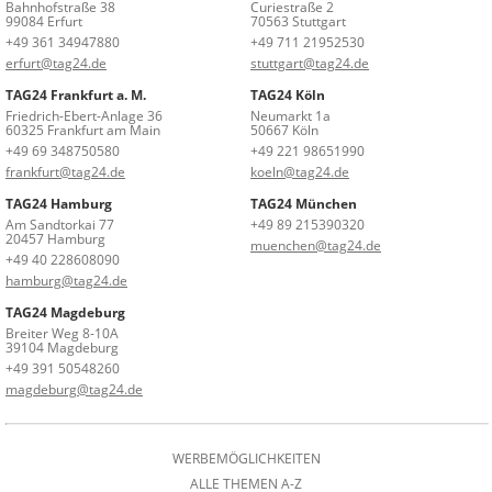
Bahnhofstraße 38
Curiestraße 2
99084 Erfurt
70563 Stuttgart
+49 361 34947880
+49 711 21952530
erfurt@tag24.de
stuttgart@tag24.de
TAG24 Frankfurt a. M.
TAG24 Köln
Friedrich-Ebert-Anlage 36
Neumarkt 1a
60325 Frankfurt am Main
50667 Köln
+49 69 348750580
+49 221 98651990
frankfurt@tag24.de
koeln@tag24.de
TAG24 Hamburg
TAG24 München
Am Sandtorkai 77
+49 89 215390320
20457 Hamburg
muenchen@tag24.de
+49 40 228608090
hamburg@tag24.de
TAG24 Magdeburg
Breiter Weg 8-10A
39104 Magdeburg
+49 391 50548260
magdeburg@tag24.de
WERBEMÖGLICHKEITEN
ALLE THEMEN A-Z