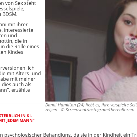
en von Sex steht
sselspiele,
ch BDSM.
ni mit ihrer
, interessierte
ten und -
ottin, die in
in die Rolle eines
ten Kindes
rversionen. Ich
ie mit Alters- und
habe mit meiner
dies auch als
nn", erzählte
Danni Hamilton (24) liebt es, ihre verspielte Sei
zeigen. ©
Screenshot/Instagram/thereallorem
TERBLICH IN KI-
 MIT JEDEM MANN"
n in psychologischer Behandlung, da sie in der Kindheit ein 