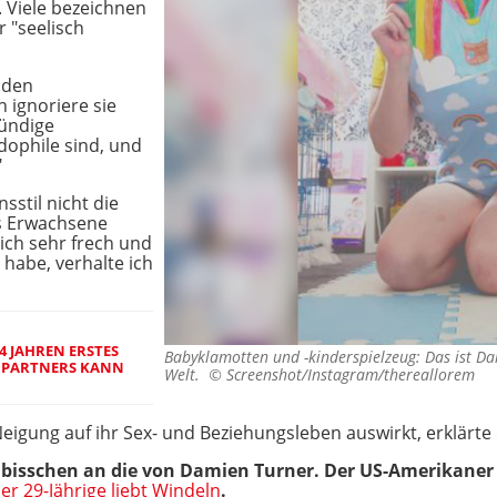
 Viele bezeichnen
r "seelisch
 den
 ignoriere sie
mündige
dophile sind, und
"
sstil nicht die
ls Erwachsene
ch sehr frech und
 habe, verhalte ich
4 JAHREN ERSTES
Babyklamotten und -kinderspielzeug: Das ist Da
S PARTNERS KANN
Welt. ©
Screenshot/Instagram/thereallorem
eigung auf ihr Sex- und Beziehungsleben auswirkt, erklärte 
 bisschen an die von Damien Turner. Der US-Amerikaner 
er 29-Jährige liebt Windeln
.