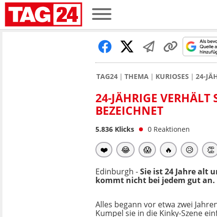
TAG24
THEMA
KURIOSES
24-JÄ
24-JÄHRIGE VERHÄLT 
BEZEICHNET
5.836
Klicks
0
Reaktionen
❤️
😂
😱
🔥
😥
👏
Edinburgh -
Sie ist 24 Jahre alt 
kommt nicht bei jedem gut an.
Alles begann vor etwa zwei Jahren,
Kumpel sie in die Kinky-Szene einf