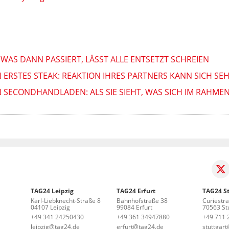
WAS DANN PASSIERT, LÄSST ALLE ENTSETZT SCHREIEN
N ERSTES STEAK: REAKTION IHRES PARTNERS KANN SICH SE
N SECONDHANDLADEN: ALS SIE SIEHT, WAS SICH IM RAHMEN 
TAG24 Leipzig
TAG24 Erfurt
TAG24 St
Karl-Liebknecht-Straße 8
Bahnhofstraße 38
Curiestr
04107 Leipzig
99084 Erfurt
70563 Stu
+49 341 24250430
+49 361 34947880
+49 711 
leipzig@tag24.de
erfurt@tag24.de
stuttgar