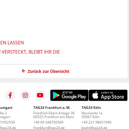
HEN LASSEN
VERSTECKT, BLEIBT IHR DIE
Zurück zur Übersicht
uttgart
TAG24 Frankfurt a. M.
TAG24 Köln
aße 2
Friedrich-Ebert-Anlage 36
Neumarkt 1a
ttgart
60325 Frankfurt am Main
50667 Köln
21952530
+49 69 348750580
+49 221 98651990
t@tag24.de
frankfurt@tag24.de
koeln@tag24.de