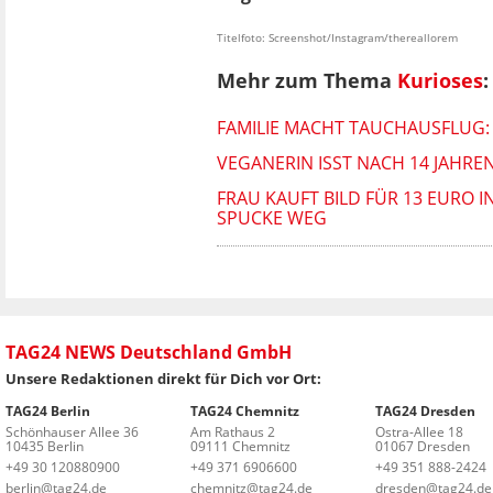
Titelfoto: Screenshot/Instagram/thereallorem
Mehr zum Thema
Kurioses
:
FAMILIE MACHT TAUCHAUSFLUG: 
VEGANERIN ISST NACH 14 JAHRE
FRAU KAUFT BILD FÜR 13 EURO I
SPUCKE WEG
TAG24 NEWS Deutschland GmbH
Unsere Redaktionen direkt für Dich vor Ort:
TAG24 Berlin
TAG24 Chemnitz
TAG24 Dresden
Schönhauser Allee 36
Am Rathaus 2
Ostra-Allee 18
10435 Berlin
09111 Chemnitz
01067 Dresden
+49 30 120880900
+49 371 6906600
+49 351 888-2424
berlin@tag24.de
chemnitz@tag24.de
dresden@tag24.de