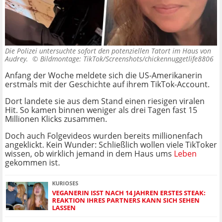
Die Polizei untersuchte sofort den potenziellen Tatort im Haus von
Audrey. ©
Bildmontage: TikTok/Screenshots/chickennuggetlife8806
Anfang der Woche meldete sich die US-Amerikanerin
erstmals mit der Geschichte auf ihrem TikTok-Account.
Dort landete sie aus dem Stand einen riesigen viralen
Hit. So kamen binnen weniger als drei Tagen fast 15
Millionen Klicks zusammen.
Doch auch Folgevideos wurden bereits millionenfach
angeklickt. Kein Wunder: Schließlich wollen viele TikToker
wissen, ob wirklich jemand in dem Haus ums
Leben
gekommen ist.
KURIOSES
VEGANERIN ISST NACH 14 JAHREN ERSTES STEAK:
REAKTION IHRES PARTNERS KANN SICH SEHEN
LASSEN