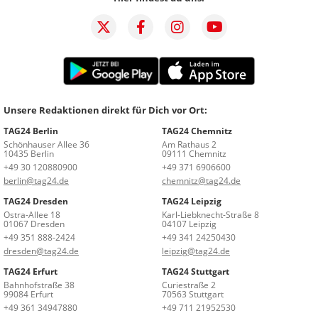
Unsere Redaktionen direkt für Dich vor Ort:
TAG24 Berlin
TAG24 Chemnitz
Schönhauser Allee 36
Am Rathaus 2
10435 Berlin
09111 Chemnitz
+49 30 120880900
+49 371 6906600
berlin@tag24.de
chemnitz@tag24.de
TAG24 Dresden
TAG24 Leipzig
Ostra-Allee 18
Karl-Liebknecht-Straße 8
01067 Dresden
04107 Leipzig
+49 351 888-2424
+49 341 24250430
dresden@tag24.de
leipzig@tag24.de
TAG24 Erfurt
TAG24 Stuttgart
Bahnhofstraße 38
Curiestraße 2
99084 Erfurt
70563 Stuttgart
+49 361 34947880
+49 711 21952530