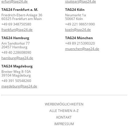
erfurt@tag24.de
stuttgart@tag24.de
TAG24 Frankfurt a. M.
TAG24 Köln
Friedrich-Ebert-Anlage 36
Neumarkt 1a
60325 Frankfurt am Main
50667 Köln
+49 69 348750580
+49 221 98651990
frankfurt@tag24.de
koeln@tag24.de
TAG24 Hamburg
TAG24 München
Am Sandtorkai 77
+49 89 215390320
20457 Hamburg
muenchen@tag24.de
+49 40 228608090
hamburg@tag24.de
TAG24 Magdeburg
Breiter Weg 8-10A
39104 Magdeburg
+49 391 50548260
magdeburg@tag24.de
WERBEMÖGLICHKEITEN
ALLE THEMEN A-Z
KONTAKT
IMPRESSUM