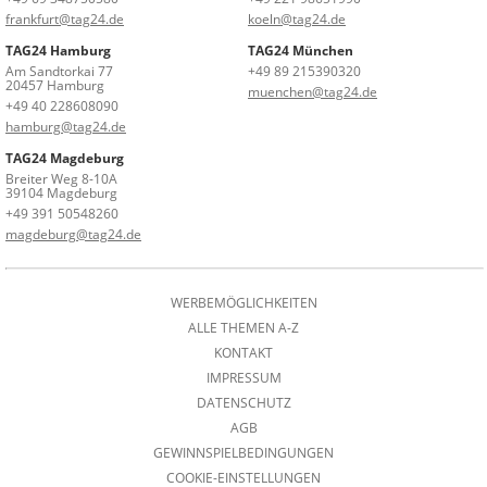
frankfurt@tag24.de
koeln@tag24.de
TAG24 Hamburg
TAG24 München
Am Sandtorkai 77
+49 89 215390320
20457 Hamburg
muenchen@tag24.de
+49 40 228608090
hamburg@tag24.de
TAG24 Magdeburg
Breiter Weg 8-10A
39104 Magdeburg
+49 391 50548260
magdeburg@tag24.de
WERBEMÖGLICHKEITEN
ALLE THEMEN A-Z
KONTAKT
IMPRESSUM
DATENSCHUTZ
AGB
GEWINNSPIELBEDINGUNGEN
COOKIE-EINSTELLUNGEN