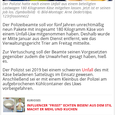
Der Polizist hatte nach einem Unfall aus einem beteiligten
Lastwagen 180 Kilogramm Käse mitgehen lassen. Jetzt ist er seinen
Job los. (Symbolbild) ©
Bild-Montage: Arne Dedert/dpa,
123rf/osonmez2
Der Polizeibeamte soll vor fünf Jahren unrechtmäßig
neun Pakete mit insgesamt 180 Kilogramm Käse von
einem Unfall-Lkw mitgenommen haben. Deshalb wurde
er Mitte Januar aus dem Dienst entfernt, wie das
Verwaltungsgericht Trier am Freitag mitteilte.
Zur Vertuschung soll der Beamte seinen Vorgesetzten
gegenüber zudem die Unwahrheit gesagt haben, hieß
es.
Der Polizist sei 2019 bei einem schweren
Unfall
des mit
Käse beladenen Sattelzugs im Einsatz gewesen.
Anschließend sei er mit einem Kleinbus der Polizei am
aufgebrochenen Kühlcontainer des Lkws
vorbeigefahren.
KURIOSES
INFLUENCER "FRISST" ECHTEN BESEN! AUS DEM STIL
MACHT ER MEHL UND KUCHEN