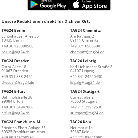
Unsere Redaktionen direkt für Dich vor Ort:
TAG24 Berlin
TAG24 Chemnitz
Schönhauser Allee 36
Am Rathaus 2
10435 Berlin
09111 Chemnitz
+49 30 120880900
+49 371 6906600
berlin@tag24.de
chemnitz@tag24.de
TAG24 Dresden
TAG24 Leipzig
Ostra-Allee 18
Karl-Liebknecht-Straße 8
01067 Dresden
04107 Leipzig
+49 351 888-2424
+49 341 24250430
dresden@tag24.de
leipzig@tag24.de
TAG24 Erfurt
TAG24 Stuttgart
Bahnhofstraße 38
Curiestraße 2
99084 Erfurt
70563 Stuttgart
+49 361 34947880
+49 711 21952530
erfurt@tag24.de
stuttgart@tag24.de
TAG24 Frankfurt a. M.
TAG24 Köln
Friedrich-Ebert-Anlage 36
Neumarkt 1a
60325 Frankfurt am Main
50667 Köln
+49 69 348750580
+49 221 98651990