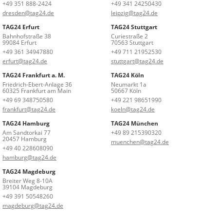
+49 351 888-2424
+49 341 24250430
dresden@tag24.de
leipzig@tag24.de
TAG24 Erfurt
TAG24 Stuttgart
Bahnhofstraße 38
Curiestraße 2
99084 Erfurt
70563 Stuttgart
+49 361 34947880
+49 711 21952530
erfurt@tag24.de
stuttgart@tag24.de
TAG24 Frankfurt a. M.
TAG24 Köln
Friedrich-Ebert-Anlage 36
Neumarkt 1a
60325 Frankfurt am Main
50667 Köln
+49 69 348750580
+49 221 98651990
frankfurt@tag24.de
koeln@tag24.de
TAG24 Hamburg
TAG24 München
Am Sandtorkai 77
+49 89 215390320
20457 Hamburg
muenchen@tag24.de
+49 40 228608090
hamburg@tag24.de
TAG24 Magdeburg
Breiter Weg 8-10A
39104 Magdeburg
+49 391 50548260
magdeburg@tag24.de