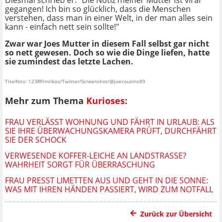
Diesmal schrieb er: "Die Notiz meiner Mutter ist viral
gegangen! Ich bin so glücklich, dass die Menschen
verstehen, dass man in einer Welt, in der man alles sein
kann - einfach nett sein sollte!"
Zwar war Joes Mutter in diesem Fall selbst gar nicht
so nett gewesen. Doch so wie die Dinge liefen, hatte
sie zumindest das letzte Lachen.
Titelfoto: 123RF/milkos/Twitter/Screenshot/@joecousins89
Mehr zum Thema
Kurioses
:
FRAU VERLÄSST WOHNUNG UND FÄHRT IN URLAUB: ALS
SIE IHRE ÜBERWACHUNGSKAMERA PRÜFT, DURCHFÄHRT
SIE DER SCHOCK
VERWESENDE KOFFER-LEICHE AN LANDSTRASSE? W
AHRHEIT SORGT FÜR ÜBERRASCHUNG
FRAU PRESST LIMETTEN AUS UND GEHT IN DIE SONNE:
WAS MIT IHREN HÄNDEN PASSIERT, WIRD ZUM NOTFALL
Zurück zur Übersicht