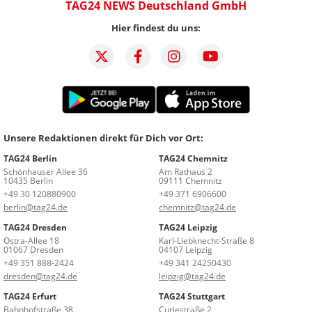
TAG24 NEWS Deutschland GmbH
Hier findest du uns:
Unsere Redaktionen direkt für Dich vor Ort:
TAG24 Berlin
TAG24 Chemnitz
Schönhauser Allee 36
Am Rathaus 2
10435 Berlin
09111 Chemnitz
+49 30 120880900
+49 371 6906600
berlin@tag24.de
chemnitz@tag24.de
TAG24 Dresden
TAG24 Leipzig
Ostra-Allee 18
Karl-Liebknecht-Straße 8
01067 Dresden
04107 Leipzig
+49 351 888-2424
+49 341 24250430
dresden@tag24.de
leipzig@tag24.de
TAG24 Erfurt
TAG24 Stuttgart
Bahnhofstraße 38
Curiestraße 2