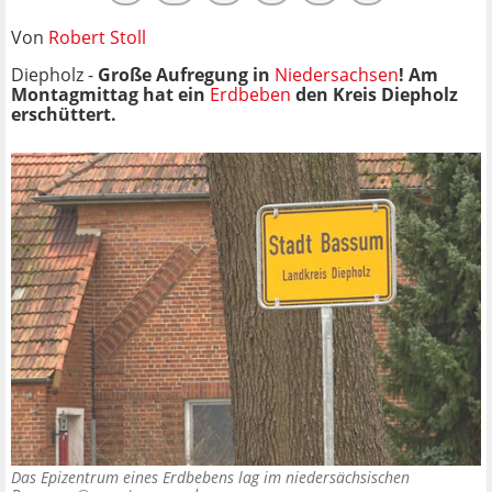
Von
Robert Stoll
Diepholz -
Große Aufregung in
Niedersachsen
! Am
Montagmittag hat ein
Erdbeben
den Kreis Diepholz
erschüttert.
Das Epizentrum eines Erdbebens lag im niedersächsischen