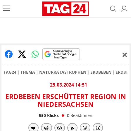
TAG24
THEMA
NATURKATASTROPHEN
ERDBEBEN
ERDBEB
25.03.2024 14:51
ERDBEBEN ERSCHÜTTERT REGION IN
NIEDERSACHSEN
550
Klicks
0
Reaktionen
❤️
😂
😱
🔥
😥
👏