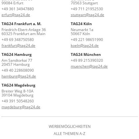
99084 Erfurt
70563 Stuttgart
+49 361 34947880
+49 711 21952530
erfurt@tag24.de
stuttgart@tag24.de
TAG24 Frankfurt a. M.
TAG24 Köln
Friedrich-Ebert-Anlage 36
Neumarkt 1a
60325 Frankfurt am Main
50667 Köln
+49 69 348750580
+49 221 98651990
frankfurt@tag24.de
koeln@tag24.de
TAG24 Hamburg
TAG24 München
Am Sandtorkai 77
+49 89 215390320
20457 Hamburg
muenchen@tag24.de
+49 40 228608090
hamburg@tag24.de
TAG24 Magdeburg
Breiter Weg 8-10A
39104 Magdeburg
+49 391 50548260
magdeburg@tag24.de
WERBEMÖGLICHKEITEN
ALLE THEMEN A-Z