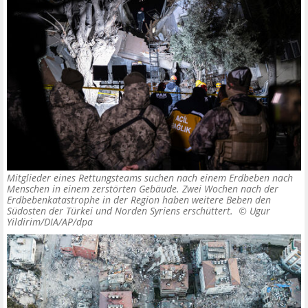
Mitglieder eines Rettungsteams suchen nach einem Erdbeben nach
Menschen in einem zerstörten Gebäude. Zwei Wochen nach der
Erdbebenkatastrophe in der Region haben weitere Beben den
Südosten der Türkei und Norden Syriens erschüttert. ©
Ugur
Yildirim/DIA/AP/dpa