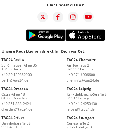
Hier findest du uns:
Unsere Redaktionen direkt für Dich vor Ort:
TAG24 Berlin
TAG24 Chemnitz
Schönhauser Allee 36
Am Rathaus 2
10435 Berlin
09111 Chemnitz
+49 30 120880900
+49 371 6906600
berlin@tag24.de
chemnitz@tag24.de
TAG24 Dresden
TAG24 Leipzig
Ostra-Allee 18
Karl-Liebknecht-Straße 8
01067 Dresden
04107 Leipzig
+49 351 888-2424
+49 341 24250430
dresden@tag24.de
leipzig@tag24.de
TAG24 Erfurt
TAG24 Stuttgart
Bahnhofstraße 38
Curiestraße 2
99084 Erfurt
70563 Stuttgart