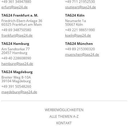
+49 361 34947880
+49 711 21952530
erfurt@tag24.de
stuttgart@tag24.de
TAG24 Frankfurt a. M.
TAG24 Köln
Friedrich-Ebert-Anlage 36
Neumarkt 1a
60325 Frankfurt am Main
50667 Köln
+49 69 348750580
+49 221 98651990
frankfurt@tag24.de
koeln@tag24.de
TAG24 Hamburg
TAG24 München
Am Sandtorkai 77
+49 89 215390320
20457 Hamburg
muenchen@tag24.de
+49 40 228608090
hamburg@tag24.de
TAG24 Magdeburg
Breiter Weg 8-10A
39104 Magdeburg
+49 391 50548260
magdeburg@tag24.de
WERBEMÖGLICHKEITEN
ALLE THEMEN A-Z
KONTAKT