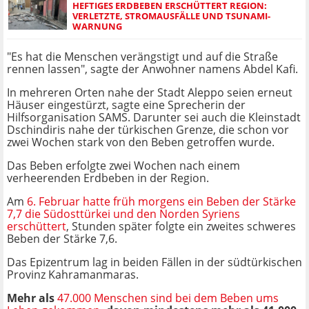
HEFTIGES ERDBEBEN ERSCHÜTTERT REGION:
VERLETZTE, STROMAUSFÄLLE UND TSUNAMI-
WARNUNG
"Es hat die Menschen verängstigt und auf die Straße
rennen lassen", sagte der Anwohner namens Abdel Kafi.
In mehreren Orten nahe der Stadt Aleppo seien erneut
Häuser eingestürzt, sagte eine Sprecherin der
Hilfsorganisation SAMS. Darunter sei auch die Kleinstadt
Dschindiris nahe der türkischen Grenze, die schon vor
zwei Wochen stark von den Beben getroffen wurde.
Das Beben erfolgte zwei Wochen nach einem
verheerenden Erdbeben in der Region.
Am
6. Februar hatte früh morgens ein Beben der Stärke
7,7 die Südosttürkei und den Norden Syriens
erschüttert
, Stunden später folgte ein zweites schweres
Beben der Stärke 7,6.
Das Epizentrum lag in beiden Fällen in der südtürkischen
Provinz Kahramanmaras.
Mehr als
47.000 Menschen sind bei dem Beben ums