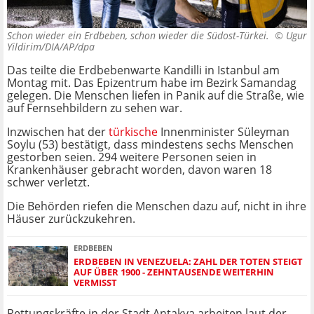
Schon wieder ein Erdbeben, schon wieder die Südost-Türkei. ©
Ugur
Yildirim/DIA/AP/dpa
Das teilte die Erdbebenwarte Kandilli in Istanbul am
Montag mit. Das Epizentrum habe im Bezirk Samandag
gelegen. Die Menschen liefen in Panik auf die Straße, wie
auf Fernsehbildern zu sehen war.
Inzwischen hat der
türkische
Innenminister Süleyman
Soylu (53) bestätigt, dass mindestens sechs Menschen
gestorben seien. 294 weitere Personen seien in
Krankenhäuser gebracht worden, davon waren 18
schwer verletzt.
Die Behörden riefen die Menschen dazu auf, nicht in ihre
Häuser zurückzukehren.
ERDBEBEN
ERDBEBEN IN VENEZUELA: ZAHL DER TOTEN STEIGT
AUF ÜBER 1900 - ZEHNTAUSENDE WEITERHIN
VERMISST
Rettungskräfte in der Stadt Antakya arbeiten laut der