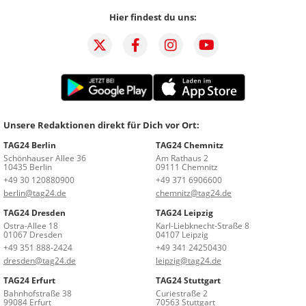
Hier findest du uns:
Unsere Redaktionen direkt für Dich vor Ort:
TAG24 Berlin
TAG24 Chemnitz
Schönhauser Allee 36
Am Rathaus 2
10435 Berlin
09111 Chemnitz
+49 30 120880900
+49 371 6906600
berlin@tag24.de
chemnitz@tag24.de
TAG24 Dresden
TAG24 Leipzig
Ostra-Allee 18
Karl-Liebknecht-Straße 8
01067 Dresden
04107 Leipzig
+49 351 888-2424
+49 341 24250430
dresden@tag24.de
leipzig@tag24.de
TAG24 Erfurt
TAG24 Stuttgart
Bahnhofstraße 38
Curiestraße 2
99084 Erfurt
70563 Stuttgart