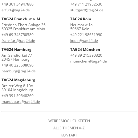
+49 361 34947880
+49 711 21952530
erfurt@tag24.de
stuttgart@tag24.de
TAG24 Frankfurt a. M.
TAG24 Köln
Friedrich-Ebert-Anlage 36
Neumarkt 1a
60325 Frankfurt am Main
50667 Köln
+49 69 348750580
+49 221 98651990
frankfurt@tag24.de
koeln@tag24.de
TAG24 Hamburg
TAG24 München
Am Sandtorkai 77
+49 89 215390320
20457 Hamburg
muenchen@tag24.de
+49 40 228608090
hamburg@tag24.de
TAG24 Magdeburg
Breiter Weg 8-10A
39104 Magdeburg
+49 391 50548260
magdeburg@tag24.de
WERBEMÖGLICHKEITEN
ALLE THEMEN A-Z
KONTAKT