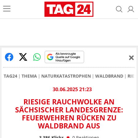
TAG24
THEMA
NATURKATASTROPHEN
WALDBRAND
RIE
30.06.2025 21:23
RIESIGE RAUCHWOLKE AN
SÄCHSISCHER LANDESGRENZE:
FEUERWEHREN RÜCKEN ZU
WALDBRAND AUS
3.386
Klicks
0
Reaktionen