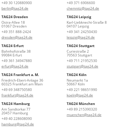
+49 30 120880900
+49 371 6906600
berlin@tag24.de
chemnitz@tag24.de
TAG24 Dresden
TAG24 Leipzig
Ostra-Allee 18
Karl-Liebknecht-Straße 8
01067 Dresden
04107 Leipzig
+49 351 888-2424
+49 341 24250430
dresden@tag24.de
leipzig@tag24.de
TAG24 Erfurt
TAG24 Stuttgart
Bahnhofstraße 38
Curiestraße 2
99084 Erfurt
70563 Stuttgart
+49 361 34947880
+49 711 21952530
erfurt@tag24.de
stuttgart@tag24.de
TAG24 Frankfurt a. M.
TAG24 Köln
Friedrich-Ebert-Anlage 36
Neumarkt 1a
60325 Frankfurt am Main
50667 Köln
+49 69 348750580
+49 221 98651990
frankfurt@tag24.de
koeln@tag24.de
TAG24 Hamburg
TAG24 München
Am Sandtorkai 77
+49 89 215390320
20457 Hamburg
muenchen@tag24.de
+49 40 228608090
hamburg@tag24.de