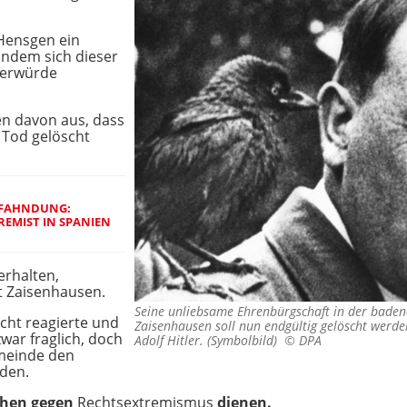
 Hensgen ein
indem sich dieser
gerwürde
en davon aus, dass
 Tod gelöscht
FAHNDUNG:
EMIST IN SPANIEN
erhalten,
t Zaisenhausen.
Seine unliebsame Ehrenbürgschaft in der bade
cht reagierte und
Zaisenhausen soll nun endgültig gelöscht werde
zwar fraglich, doch
Adolf Hitler. (Symbolbild) ©
DPA
emeinde den
den.
ichen gegen
Rechtsextremismus
dienen.