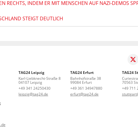
 RECHTS, INDEM ER MIT MENSCHEN AUF NAZI-DEMOS SPR
SCHLAND STEIGT DEUTLICH
TAG24 Leipzig
TAG24 Erfurt
TAG24 St
Karl-Liebknecht-Straße 8
Bahnhofstraße 38
Curiestr
04107 Leipzig
99084 Erfurt
70563 Stu
+49 341 24250430
+49 361 34947880
+49 711 
leipzig@tag24.de
erfurt@tag24.de
stuttgar
g
.de