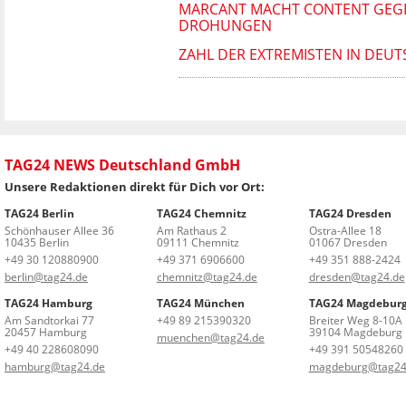
MARCANT MACHT CONTENT GEGEN
DROHUNGEN
ZAHL DER EXTREMISTEN IN DEUT
TAG24 NEWS Deutschland GmbH
Unsere Redaktionen direkt für Dich vor Ort:
TAG24 Berlin
TAG24 Chemnitz
TAG24 Dresden
Schönhauser Allee 36
Am Rathaus 2
Ostra-Allee 18
10435 Berlin
09111 Chemnitz
01067 Dresden
+49 30 120880900
+49 371 6906600
+49 351 888-2424
berlin@tag24.de
chemnitz@tag24.de
dresden@tag24.de
TAG24 Hamburg
TAG24 München
TAG24 Magdebur
Am Sandtorkai 77
+49 89 215390320
Breiter Weg 8-10A
20457 Hamburg
39104 Magdeburg
muenchen@tag24.de
+49 40 228608090
+49 391 50548260
hamburg@tag24.de
magdeburg@tag24