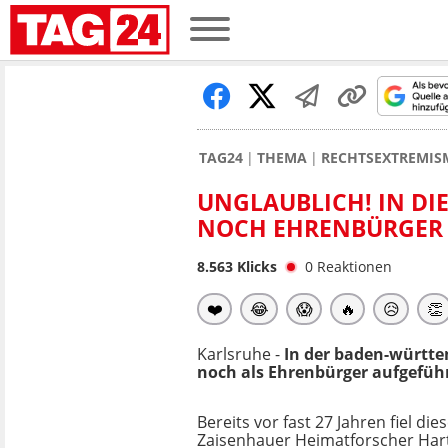
TAG24
THEMA
RECHTSEXTREMIS
UNGLAUBLICH! IN DI
NOCH EHRENBÜRGER
8.563
Klicks
0
Reaktionen
❤️
😂
😱
🔥
😥
👏
Karlsruhe -
In der baden-württe
noch als Ehrenbürger aufgeführ
Bereits vor fast 27 Jahren fiel di
Zaisenhauer Heimatforscher Har