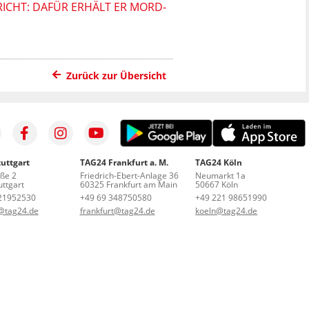
ICHT: DAFÜR ERHÄLT ER MORD-
Zurück zur Übersicht
uttgart
TAG24 Frankfurt a. M.
TAG24 Köln
aße 2
Friedrich-Ebert-Anlage 36
Neumarkt 1a
ttgart
60325 Frankfurt am Main
50667 Köln
21952530
+49 69 348750580
+49 221 98651990
t@tag24.de
frankfurt@tag24.de
koeln@tag24.de