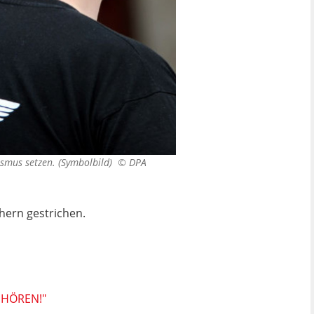
ismus setzen. (Symbolbild) ©
DPA
hern gestrichen.
UHÖREN!"