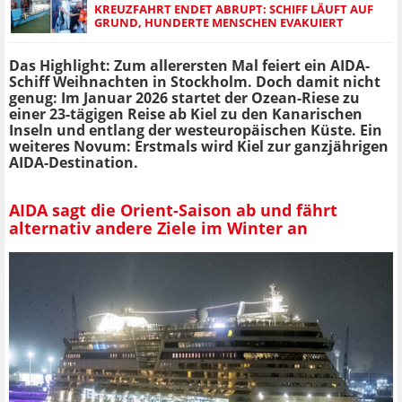
KREUZFAHRT ENDET ABRUPT: SCHIFF LÄUFT AUF
GRUND, HUNDERTE MENSCHEN EVAKUIERT
Das Highlight: Zum allerersten Mal feiert ein AIDA-
Schiff Weihnachten in Stockholm. Doch damit nicht
genug: Im Januar 2026 startet der Ozean-Riese zu
einer 23-tägigen Reise ab Kiel zu den Kanarischen
Inseln und entlang der westeuropäischen Küste. Ein
weiteres Novum: Erstmals wird Kiel zur ganzjährigen
AIDA-Destination.
AIDA sagt die Orient-Saison ab und fährt
alternativ andere Ziele im Winter an