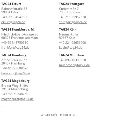
TAG24 Erfurt
TAG24 Stuttgart
Bahnhofstraße 38
Curiestraße 2
99084 Erfurt
70563 Stuttgart
+49 361 34947880
+49 711 21952530
erfurt@tag24.de
stuttgart@tag24.de
TAG24 Frankfurt a. M.
TAG24 Köln
Friedrich-Ebert-Anlage 36
Neumarkt 1a
60325 Frankfurt am Main
50667 Köln
+49 69 348750580
+49 221 98651990
frankfurt@tag24.de
koeln@tag24.de
TAG24 Hamburg
TAG24 München
Am Sandtorkai 77
+49 89 215390320
20457 Hamburg
muenchen@tag24.de
+49 40 228608090
hamburg@tag24.de
TAG24 Magdeburg
Breiter Weg 8-10A
39104 Magdeburg
+49 391 50548260
magdeburg@tag24.de
WERBEMÖGLICHKEITEN