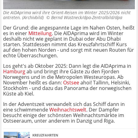
Die AIDAprima wird ihre Orient-Reisen im Winter 2025/2026 nicht
antreten. (Archivbild) ©
Bernd Wüstneck/dpa-Zentralbild/dpa
Der Grund: die angespannte Lage im Nahen Osten, heißt
es in einer
Mitteilung
. Die AIDAprima wird im Winter
deshalb nicht wie geplant in Dubai oder Abu Dhabi
starten. Stattdessen nimmt das Kreuzfahrtschiff Kurs
auf den hohen Norden - und sorgt mit neuen Routen für
echte Überraschungen.
Los geht's ab Oktober 2025: Dann legt die AIDAprima in
Hamburg
ab und bringt ihre Gäste zu den Fjorden
Norwegens und in die Metropolen Westeuropas. Ab
November heißt es dann:
Ostsee
ahoi! Tallinn, Helsinki,
Stockholm - und dazu das Panorama der norwegischen
Küste ab Kiel.
In der Adventszeit verwandelt sich das Schiff dann in
eine schwimmende
Weihnachtswelt
. Der Dampfer
besucht einige der schönsten Weihnachtsmärkte im
Ostseeraum, unter anderem in Danzig und Riga.
KREUZFAHRTEN