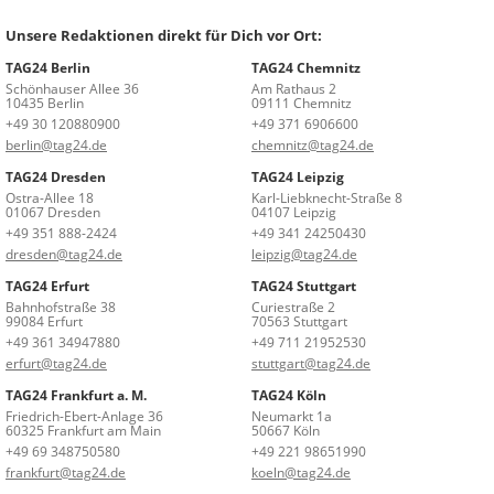
Unsere Redaktionen direkt für Dich vor Ort:
TAG24 Berlin
TAG24 Chemnitz
Schönhauser Allee 36
Am Rathaus 2
10435 Berlin
09111 Chemnitz
+49 30 120880900
+49 371 6906600
berlin@tag24.de
chemnitz@tag24.de
TAG24 Dresden
TAG24 Leipzig
Ostra-Allee 18
Karl-Liebknecht-Straße 8
01067 Dresden
04107 Leipzig
+49 351 888-2424
+49 341 24250430
dresden@tag24.de
leipzig@tag24.de
TAG24 Erfurt
TAG24 Stuttgart
Bahnhofstraße 38
Curiestraße 2
99084 Erfurt
70563 Stuttgart
+49 361 34947880
+49 711 21952530
erfurt@tag24.de
stuttgart@tag24.de
TAG24 Frankfurt a. M.
TAG24 Köln
Friedrich-Ebert-Anlage 36
Neumarkt 1a
60325 Frankfurt am Main
50667 Köln
+49 69 348750580
+49 221 98651990
frankfurt@tag24.de
koeln@tag24.de