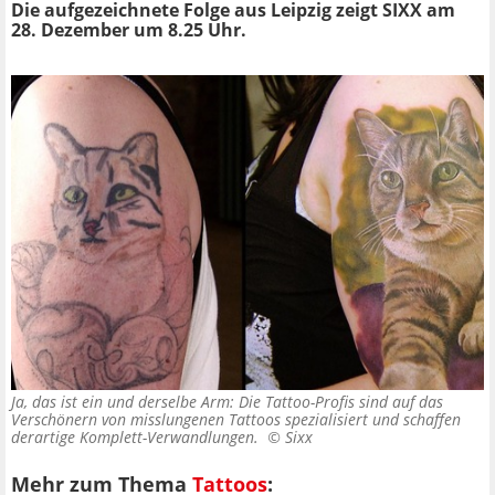
Die aufgezeichnete Folge aus Leipzig zeigt SIXX am
28. Dezember um 8.25 Uhr.
Ja, das ist ein und derselbe Arm: Die Tattoo-Profis sind auf das
Verschönern von misslungenen Tattoos spezialisiert und schaffen
derartige Komplett-Verwandlungen. ©
Sixx
Mehr zum Thema
Tattoos
: