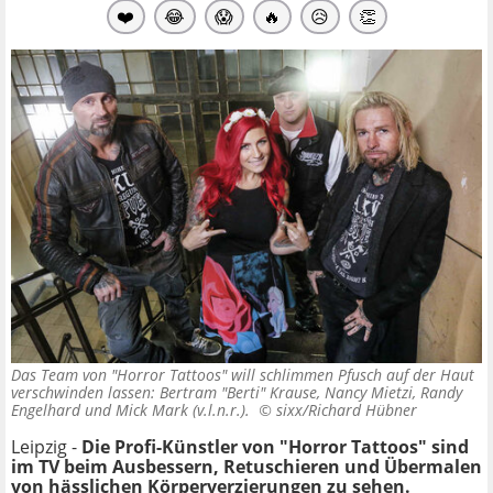
❤️
😂
😱
🔥
😥
👏
Das Team von "Horror Tattoos" will schlimmen Pfusch auf der Haut
verschwinden lassen: Bertram "Berti" Krause, Nancy Mietzi, Randy
Engelhard und Mick Mark (v.l.n.r.). ©
sixx/Richard Hübner
Leipzig -
Die Profi-Künstler von "Horror Tattoos" sind
im TV beim Ausbessern, Retuschieren und Übermalen
von hässlichen Körperverzierungen zu sehen.