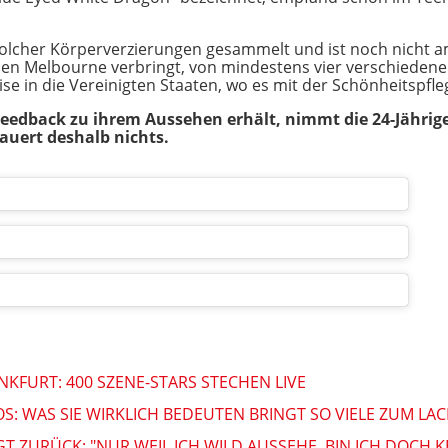
solcher Körperverzierungen gesammelt und ist noch nicht a
hen Melbourne verbringt, von mindestens vier verschiedenen
se in die Vereinigten Staaten, wo es mit der Schönheitspfleg
Feedback zu ihrem Aussehen erhält, nimmt die 24-Jährige r
dauert deshalb nichts.
ANKFURT: 400 SZENE-STARS STECHEN LIVE
OS: WAS SIE WIRKLICH BEDEUTEN BRINGT SO VIELE ZUM LA
T ZURÜCK: "NUR WEIL ICH WILD AUSSEHE, BIN ICH DOCH K