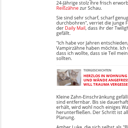
24-Jährige stolz ihre frisch erwo
Reißzähne
zur Schau.
Sie sind sehr scharf, scharf genu
durchbohren", verriet die junge
der
Daily Mail
, dass ihr der Twilig
gefällt.
"Ich habe vor Jahren entschieden,
Vampirzähne haben möchte. Ich 
dass ich wollte, dass sie Teil mei
sollten.
TIERGESCHICHTEN
HERZLOS IN WOHNUNG
UND WÄNDE ANGEFRESS
WILL TRAUMA VERGESS
Kleine Zahn-Einschränkung gefäll
sind entfernbar. Bis sie dauerha
erhält, wird wohl noch einiges Wa
herunterfließen. Der Schritt ist al
Planung.
Amber Luke, die sich selbst als 