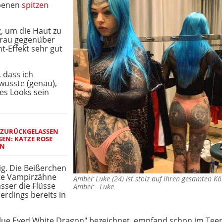
rbenen
spitzen
g, um die Haut zu
 Frau gegenüber
ht-Effekt sehr gut
 dass ich
wusste (genau),
nes Looks sein
 ZURÜCKGELASSEN
EN: KATZE ROSE
EN
ig. Die Beißerchen
fte Vampirzähne
Amber Luke (24) ist stolz auf ihren gesamten
sser die Flüsse
Amber__Luke
lerdings bereits in
"Blue Eyed White Dragon" bezeichnet, empfand schon im Teena