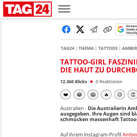
TAG24
THEMA
TATTOOS
AMBER
TATTOO-GIRL FASZINI
DIE HAUT ZU DURCH
12.360
Klicks
0
Reaktionen
❤️
😂
😱
🔥
😥
👏
Australien -
Die Australierin Amb
ausgegeben. Ihre Augen sind bla
schmücken massenhaft Tattoos. 
Auf ihrem Instagram-Profil
Amber