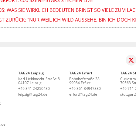
ANKFURT: 400 SZENE-STARS STECHEN LIVE
OS: WAS SIE WIRKLICH BEDEUTEN BRINGT SO VIELE ZUM LA
T ZURÜCK: "NUR WEIL ICH WILD AUSSEHE, BIN ICH DOCH K
TAG24 Leipzig
TAG24 Erfurt
TAG24 St
Karl-Liebknecht-Straße 8
Bahnhofstraße 38
Curiestr
04107 Leipzig
99084 Erfurt
70563 Stu
+49 341 24250430
+49 361 34947880
+49 711 
leipzig@tag24.de
erfurt@tag24.de
stuttgar
g
.de