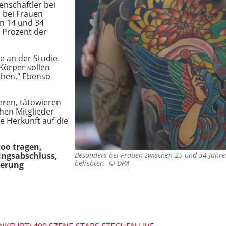
enschaftler bei
m bei Frauen
en 14 und 34
4 Prozent der
e an der Studie
"Körper sollen
ehen." Ebenso
ieren, tätowieren
chen Mitglieder
le Herkunft auf die
too tragen,
ungsabschluss,
Besonders bei Frauen zwischen 25 und 34 Jahr
beliebter. ©
DPA
ierung