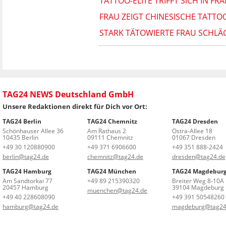
TATTOO-ELITE TRIFFT SICH IN FR
FRAU ZEIGT CHINESISCHE TATTO
STARK TÄTOWIERTE FRAU SCHLÄG
TAG24 NEWS Deutschland GmbH
Unsere Redaktionen direkt für Dich vor Ort:
TAG24 Berlin
TAG24 Chemnitz
TAG24 Dresden
Schönhauser Allee 36
Am Rathaus 2
Ostra-Allee 18
10435 Berlin
09111 Chemnitz
01067 Dresden
+49 30 120880900
+49 371 6906600
+49 351 888-2424
berlin@tag24.de
chemnitz@tag24.de
dresden@tag24.de
TAG24 Hamburg
TAG24 München
TAG24 Magdebur
Am Sandtorkai 77
+49 89 215390320
Breiter Weg 8-10A
20457 Hamburg
39104 Magdeburg
muenchen@tag24.de
+49 40 228608090
+49 391 50548260
hamburg@tag24.de
magdeburg@tag24