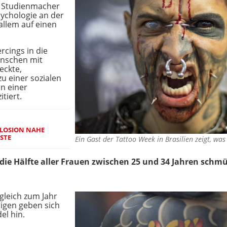
, Studienmacher
sychologie an der
 allem auf einen
rcings in die
enschen mit
eckte,
zu einer sozialen
n einer
itiert.
PLOSION NAHE
STE
Ein Gast der Tattoo Week in Brasilien zeigt, wa
t die Hälfte aller Frauen zwischen 25 und 34 Jahren sch
gleich zum Jahr
rigen geben sich
el hin.