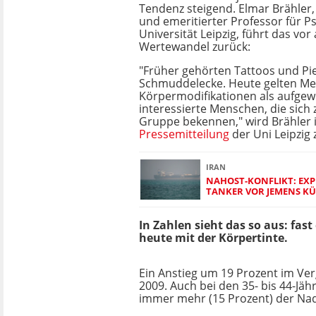
Tendenz steigend. Elmar Brähler
und emeritierter Professor für P
Universität Leipzig, führt das vor
Wertewandel zurück:
"Früher gehörten Tattoos und Pie
Schmuddelecke. Heute gelten M
Körpermodifikationen als aufgew
interessierte Menschen, die sich 
Gruppe bekennen," wird Brähler i
Pressemitteilung
der Uni Leipzig z
IRAN
NAHOST-KONFLIKT: EX
TANKER VOR JEMENS KÜ
In Zahlen sieht das so aus: fas
heute mit der Körpertinte.
Ein Anstieg um 19 Prozent im Ver
2009. Auch bei den 35- bis 44-Jäh
immer mehr (15 Prozent) der Nad