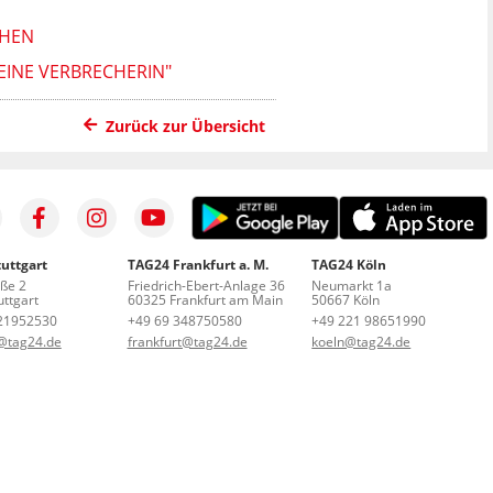
CHEN
EINE VERBRECHERIN"
Zurück zur Übersicht
uttgart
TAG24 Frankfurt a. M.
TAG24 Köln
aße 2
Friedrich-Ebert-Anlage 36
Neumarkt 1a
ttgart
60325 Frankfurt am Main
50667 Köln
21952530
+49 69 348750580
+49 221 98651990
t@tag24.de
frankfurt@tag24.de
koeln@tag24.de