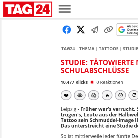
TAG24
THEMA
TATTOOS
STUDI
STUDIE: TÄTOWIERT
SCHULABSCHLÜSSE
10.477
Klicks
0
Reaktionen
❤️
😂
😱
🔥
😥
👏
Leipzig -
Früher war's verrucht
trugen's, Leute aus der Halbwel
Tattoo sein Schmuddel-Image lä
Das unterstreicht eine Studie de
So ist mittlerweile jeder fünfte D