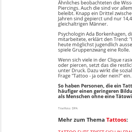
Ähnliches beobachteten die Wiss
Piercings. Auch die sind vor alle
beleibt. Knapp ein Drittel zwisch
Jahren sind gepierct und nur 14,
gleichaltrigen Männer.
Psychologin Ada Borkenhagen, di
mitarbeitete, erklärt den Trend: 
heute möglichst jugendlich auss
spiele Gruppenzwang eine Rolle.
Wenn sich viele in der Clique ras
oder piercen, setzt das die restli
unter Druck. Dazu wirkt die sozia
Frage "Tattoo - ja oder nein?" ein.
So haben Personen, die ein Tat
häufiger einen geringeren Bild
als Menschen ohne eine Tätow
Titelfoto: DPA
Mehr zum Thema
Tattoos
: