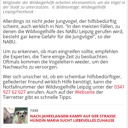
Mitglieder der Wildvogelhilfe arbeiten ehrenamtlich, um die Vögel in
der Stadt zu unterstützen. ©
Bildmontage: Wildvogelhilfe
Leipzig/Facebook
Allerdings ist nicht jeder Jungvogel, der hilfsbedürftig
scheint, auch wirklich in Not. "In den meisten Fällen, zu
denen die Wildvogelhilfe des NABU Leipzig gerufen wird,
besteht gar keine Gefahr für die Jungvögel", so der
NABU.
Um zu erkennen, ob man eingreifen sollte, empfehlen
die Experten, die Tiere einige Zeit zu beobachten.
Oftmals kommen die Vogeleltern wieder, um den
Nachwuchs zu versorgen.
Wer sich unsicher ist, ob ein scheinbar hilfsbedürftiger,
gefiederter Freund wirklich Hilfe benötigt, kann die
Notfallnummer der Wildvogelhilfe Leipzig unter der
0341
927 62 027
anrufen. Auch auf der
Webseite
der
Tierretter gibt es schnelle Tipps.
TIERE
NACH JAHRELANGEM KAMPF AUF DER STRASSE: H
ÜNDIN MARIA SUCHT LIEBEVOLLES ZUHAUSE