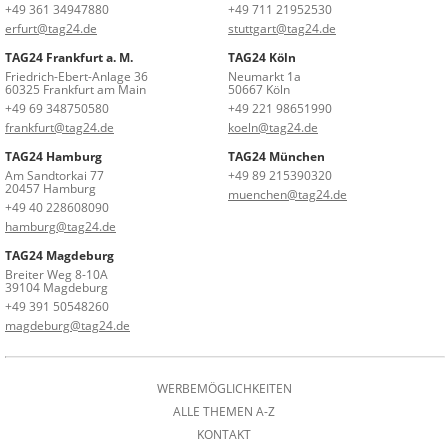
+49 361 34947880
+49 711 21952530
erfurt@tag24.de
stuttgart@tag24.de
TAG24 Frankfurt a. M.
TAG24 Köln
Friedrich-Ebert-Anlage 36
Neumarkt 1a
60325 Frankfurt am Main
50667 Köln
+49 69 348750580
+49 221 98651990
frankfurt@tag24.de
koeln@tag24.de
TAG24 Hamburg
TAG24 München
Am Sandtorkai 77
+49 89 215390320
20457 Hamburg
muenchen@tag24.de
+49 40 228608090
hamburg@tag24.de
TAG24 Magdeburg
Breiter Weg 8-10A
39104 Magdeburg
+49 391 50548260
magdeburg@tag24.de
WERBEMÖGLICHKEITEN
ALLE THEMEN A-Z
KONTAKT