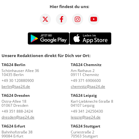
Hier findest du uns:
Unsere Redaktionen direkt für Dich vor Ort:
TAG24 Berlin
TAG24 Chemnitz
Schönhauser Allee 36
Am Rathaus 2
10435 Berlin
09111 Chemnitz
+49 30 120880900
+49 371 6906600
berlin@tag24.de
chemnitz@tag24.de
TAG24 Dresden
TAG24 Leipzig
Ostra-Allee 18
Karl-Liebknecht-Straße 8
01067 Dresden
04107 Leipzig
+49 351 888-2424
+49 341 24250430
dresden@tag24.de
leipzig@tag24.de
TAG24 Erfurt
TAG24 Stuttgart
Bahnhofstraße 38
Curiestraße 2
99084 Erfurt
70563 Stuttgart