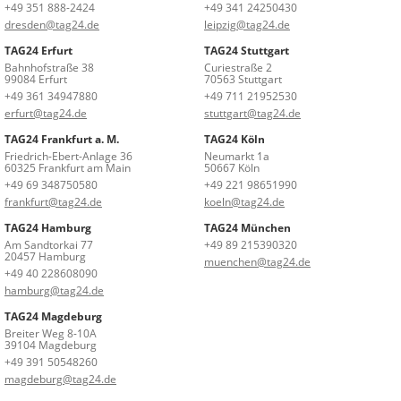
+49 351 888-2424
+49 341 24250430
dresden@tag24.de
leipzig@tag24.de
TAG24 Erfurt
TAG24 Stuttgart
Bahnhofstraße 38
Curiestraße 2
99084 Erfurt
70563 Stuttgart
+49 361 34947880
+49 711 21952530
erfurt@tag24.de
stuttgart@tag24.de
TAG24 Frankfurt a. M.
TAG24 Köln
Friedrich-Ebert-Anlage 36
Neumarkt 1a
60325 Frankfurt am Main
50667 Köln
+49 69 348750580
+49 221 98651990
frankfurt@tag24.de
koeln@tag24.de
TAG24 Hamburg
TAG24 München
Am Sandtorkai 77
+49 89 215390320
20457 Hamburg
muenchen@tag24.de
+49 40 228608090
hamburg@tag24.de
TAG24 Magdeburg
Breiter Weg 8-10A
39104 Magdeburg
+49 391 50548260
magdeburg@tag24.de