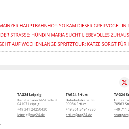
AINZER HAUPTBAHNHOF: SO KAM DIESER GREIFVOGEL IN 
DER STRASSE: HÜNDIN MARIA SUCHT LIEBEVOLLES ZUHAUS
GEHT AUF WOCHENLANGE SPRITZTOUR: KATZE SORGT FÜR 
TAG24 Leipzig
TAG24 Erfurt
TAG24 St
Karl-Liebknecht-Straße 8
Bahnhofstraße 38
Curiestr
04107 Leipzig
99084 Erfurt
70563 Stu
+49 341 24250430
+49 361 34947880
+49 711 
leipzig@tag24.de
erfurt@tag24.de
stuttgar
g