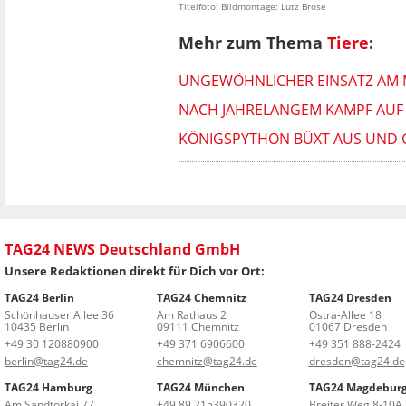
Titelfoto: Bildmontage: Lutz Brose
Mehr zum Thema
Tiere
:
UNGEWÖHNLICHER EINSATZ AM M
NACH JAHRELANGEM KAMPF AUF 
KÖNIGSPYTHON BÜXT AUS UND 
TAG24 NEWS Deutschland GmbH
Unsere Redaktionen direkt für Dich vor Ort:
TAG24 Berlin
TAG24 Chemnitz
TAG24 Dresden
Schönhauser Allee 36
Am Rathaus 2
Ostra-Allee 18
10435 Berlin
09111 Chemnitz
01067 Dresden
+49 30 120880900
+49 371 6906600
+49 351 888-2424
berlin@tag24.de
chemnitz@tag24.de
dresden@tag24.de
TAG24 Hamburg
TAG24 München
TAG24 Magdebur
Am Sandtorkai 77
+49 89 215390320
Breiter Weg 8-10A