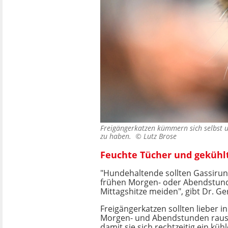
Freigängerkatzen kümmern sich selbst um
zu haben. ©
Lutz Brose
Feuchte Tücher und gekühlt
"Hundehaltende sollten Gassirun
frühen Morgen- oder Abendstund
Mittagshitze meiden", gibt Dr. Ger
Freigängerkatzen sollten lieber i
Morgen- und Abendstunden raus
damit sie sich rechtzeitig ein küh