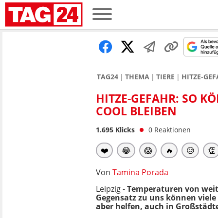
TAG24
THEMA
TIERE
HITZE-GEF
HITZE-GEFAHR: SO K
OOL BLEIBEN
1.695
Klicks
0
Reaktionen
❤️
😂
😱
🔥
😥
👏
Von
Tamina Porada
Leipzig -
Temperaturen von weit 
Gegensatz zu uns können viele 
aber helfen, auch in Großstädt