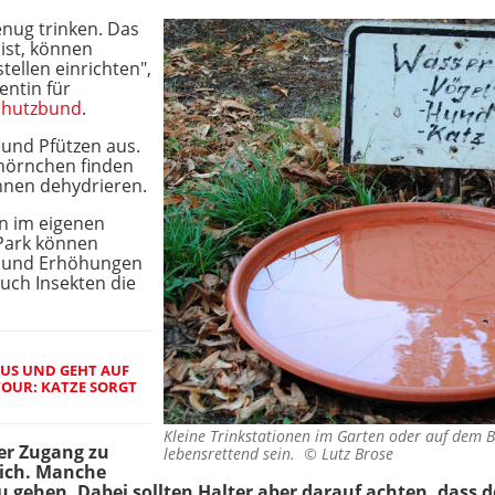
genug trinken. Das
 ist, können
tellen einrichten",
entin für
chutzbund
.
und Pfützen aus.
hhörnchen finden
nen dehydrieren.
en im eigenen
Park können
e und Erhöhungen
uch Insekten die
US UND GEHT AUF
OUR: KATZE SORGT
Kleine Trinkstationen im Garten oder auf dem B
der Zugang zu
lebensrettend sein. ©
Lutz Brose
lich. Manche
gehen. Dabei sollten Halter aber darauf achten, dass de