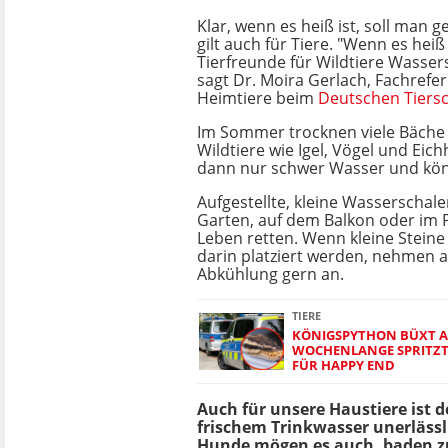
Klar, wenn es heiß ist, soll man 
gilt auch für Tiere. "Wenn es heiß
Tierfreunde für Wildtiere Wassers
sagt Dr. Moira Gerlach, Fachrefer
Heimtiere beim
Deutschen Tiers
Im Sommer trocknen viele Bäche 
Wildtiere wie Igel, Vögel und Eic
dann nur schwer Wasser und kön
Aufgestellte, kleine Wasserschal
Garten, auf dem Balkon oder im 
Leben retten. Wenn kleine Stein
darin platziert werden, nehmen a
Abkühlung gern an.
TIERE
KÖNIGSPYTHON BÜXT A
WOCHENLANGE SPRITZT
FÜR HAPPY END
Auch für unsere Haustiere ist 
frischem Trinkwasser unerläss
Hunde mögen es auch, baden zu 