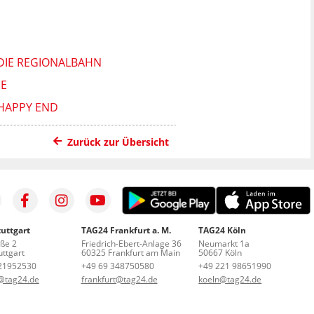
DIE REGIONALBAHN
E
HAPPY END
Zurück zur Übersicht
uttgart
TAG24 Frankfurt a. M.
TAG24 Köln
aße 2
Friedrich-Ebert-Anlage 36
Neumarkt 1a
ttgart
60325 Frankfurt am Main
50667 Köln
21952530
+49 69 348750580
+49 221 98651990
t@tag24.de
frankfurt@tag24.de
koeln@tag24.de