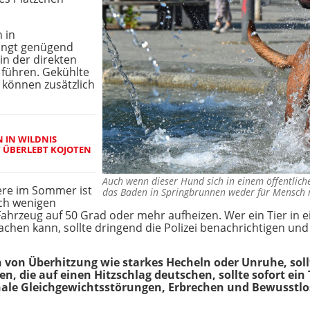
 in
ingt genügend
in der direkten
führen. Gekühlte
 können zusätzlich
 IN WILDNIS
 ÜBERLEBT KOJOTEN
Auch wenn dieser Hund sich in einem öffentliche
ere im Sommer ist
das Baden in Springbrunnen weder für Mensch 
ach wenigen
ahrzeug auf 50 Grad oder mehr aufheizen. Wer ein Tier in ei
achen kann, sollte dringend die Polizei benachrichtigen und
n von Überhitzung wie starkes Hecheln oder Unruhe, sollt
, die auf einen Hitzschlag deutschen, sollte sofort ein 
ale Gleichgewichtsstörungen, Erbrechen und Bewusstlos