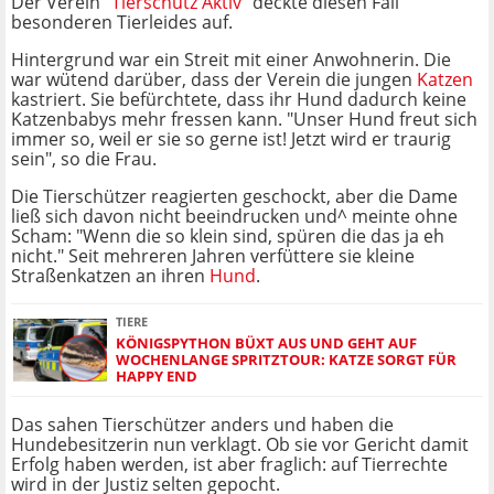
Der Verein "
Tierschutz Aktiv
" deckte diesen Fall
besonderen Tierleides auf.
Hintergrund war ein Streit mit einer Anwohnerin. Die
war wütend darüber, dass der Verein die jungen
Katzen
kastriert. Sie befürchtete, dass ihr Hund dadurch keine
Katzenbabys mehr fressen kann. "Unser Hund freut sich
immer so, weil er sie so gerne ist! Jetzt wird er traurig
sein", so die Frau.
Die Tierschützer reagierten geschockt, aber die Dame
ließ sich davon nicht beeindrucken und^ meinte ohne
Scham: "Wenn die so klein sind, spüren die das ja eh
nicht." Seit mehreren Jahren verfüttere sie kleine
Straßenkatzen an ihren
Hund
.
TIERE
KÖNIGSPYTHON BÜXT AUS UND GEHT AUF
WOCHENLANGE SPRITZTOUR: KATZE SORGT FÜR
HAPPY END
Das sahen Tierschützer anders und haben die
Hundebesitzerin nun verklagt. Ob sie vor Gericht damit
Erfolg haben werden, ist aber fraglich: auf Tierrechte
wird in der Justiz selten gepocht.