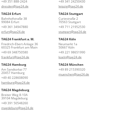
+49 351 888-2424
+49 341 24250430
dresden@tag24.de
leipzig@tag24.de
TAG24 Erfurt
TAG24 Stuttgart
Bahnhofstraße 38
Curiestraße 2
99084 Erfurt
70563 Stuttgart
+49 361 34947880
+49 711 21952530
erfurt@tag24.de
stuttgart@tag24.de
TAG24 Frankfurt a. M.
TAG24 Köln
Friedrich-Ebert-Anlage 36
Neumarkt 1a
60325 Frankfurt am Main
50667 Köln
+49 69 348750580
+49 221 98651990
frankfurt@tag24.de
koeln@tag24.de
TAG24 Hamburg
TAG24 München
Am Sandtorkai 77
+49 89 215390320
20457 Hamburg
muenchen@tag24.de
+49 40 228608090
hamburg@tag24.de
TAG24 Magdeburg
Breiter Weg 8-10A
39104 Magdeburg
+49 391 50548260
magdeburg@tag24.de