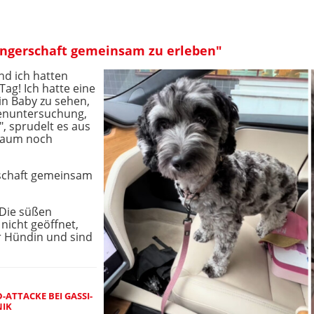
angerschaft gemeinsam zu erleben"
nd ich hatten
ag! Ich hatte eine
n Baby zu sehen,
genuntersuchung,
", sprudelt es aus
 kaum noch
rschaft gemeinsam
 Die süßen
 nicht geöffnet,
er Hündin und sind
ATTACKE BEI GASSI-
NIK