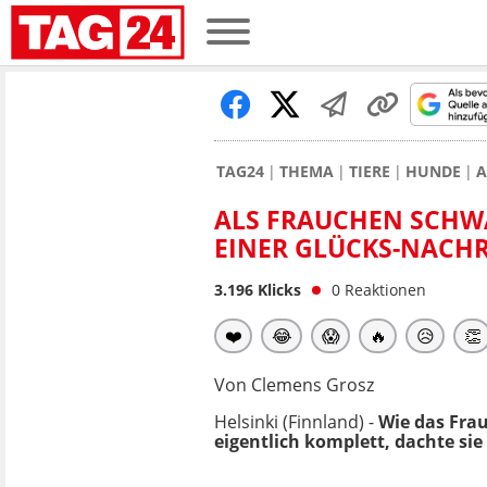
TAG24
THEMA
TIERE
HUNDE
A
ALS FRAUCHEN SCHWA
EINER GLÜCKS-NACH
3.196
Klicks
0
Reaktionen
❤️
😂
😱
🔥
😥
👏
Von Clemens Grosz
Helsinki (Finnland) -
Wie das Frau
eigentlich komplett, dachte si