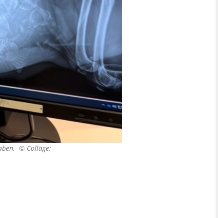
 haben. ©
Collage: