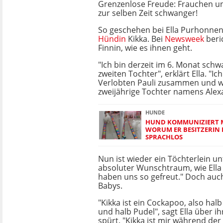
Grenzenlose Freude: Frauchen u
zur selben Zeit schwanger!
So geschehen bei Ella Purhonnen 
Hündin
Kikka. Bei
Newsweek
beri
Finnin, wie es ihnen geht.
"Ich bin derzeit im 6. Monat sch
zweiten Tochter", erklärt Ella. "I
Verlobten Pauli zusammen und w
zweijährige Tochter namens Alex
HUNDE
HUND KOMMUNIZIERT M
WORUM ER BESITZERIN B
SPRACHLOS
Nun ist wieder ein Töchterlein un
absoluter Wunschtraum, wie Ella 
haben uns so gefreut." Doch auch
Babys.
"Kikka ist ein Cockapoo, also hal
und halb Pudel", sagt Ella über 
spürt. "Kikka ist mir während de