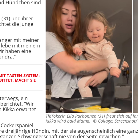
nd Hündchen sind
(31) und ihrer
chtet die junge
wanger mit meiner
ch lebe mit meinem
ir haben eine
andra."
IT TASTEN-SYSTEM:
ITTET, MACHT SIE
terwegs, ein
berichtet. "Wir
 Kikka erwartet
TikTokerin Ella Purhonnen (31) freut sich auf i
Kikka wird bald Mama. ©
Collage: Screenshot/
b Cockerspaniel
ihre dreijährige Hündin, mit der sie augenscheinlich eine g
r ganzen Schwangerschaft nie von der Seite gewichen."