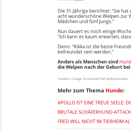
Die 31-Jährige berichtet: "Sie ha
acht wunderschöne Welpen zur We
Mädchen und fünf Jungs."
Nun dauert es noch einige Woch
"Ich kann es kaum erwarten, dass
Denn: "Kikka ist die beste Freun
befreundet sein werden."
Anders als Menschen sind
Hun
die Welpen nach der Geburt bei 
Titelfoto: Collage: Screenshot/TikTok/@pieceofellu
Mehr zum Thema
Hunde
:
APOLLO IST EINE TREUE SEELE: 
BRUTALE SCHÄFERHUND-ATTACKE 
FRED WILL NICHT IM TIERHEIM A