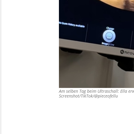
Am selben Tag beim Ultraschall: Ella 
Screenshot/TikTok/@pieceofellu