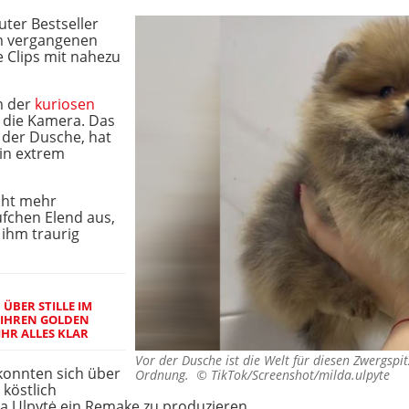
uter Bestseller
im vergangenen
e Clips mit nahezu
m der
kuriosen
n die Kamera. Das
n der Dusche, hat
ein extrem
icht mehr
ufchen Elend aus,
n ihm traurig
ÜBER STILLE IM
E IHREN GOLDEN
IHR ALLES KLAR
Vor der Dusche ist die Welt für diesen Zwergspit
konnten sich über
Ordnung. ©
TikTok/Screenshot/milda.ulpyte
köstlich
a Ulpytė ein Remake zu produzieren.