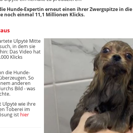
die Hunde-Expertin erneut einen ihrer Zwergspitze in di
e noch einmal 11,1 Millionen Klicks.
raus
artete Ulpytė Mitte
such, in dem sie
hin: Das Video hat
.000 Klicks
nn die Hunde-
 überzeugen. So
 einem anderen
 durchs Bild - was
chte.
 Ulpytė wie ihre
en Toberei im
ösung ist
hier