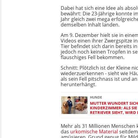
Dabei hat sich eine Idee als absol
bewährt: Die 23-Jährige konnte 
Jahr gleich zwei mega erfolgreich
demselben Inhalt landen.
Am 9. Dezember hielt sie in eine
Videos einen ihrer Zwergspitze i
Tier befindet sich darin bereits i
jedoch noch keinen Tropfen in s
flauschiges Fell bekommen.
Schnitt: Plötzlich ist der Kleine n
wiederzuerkennen - sieht wie Hä
als sein Fell pitschnass ist und a
herunterhängt.
HUNDE
MUTTER WUNDERT SICH 
KINDERZIMMER: ALS SI
RETRIEVER SIEHT, WIRD 
Mehr als 31 Millionen Menschen 
das
urkomische Material
seitdem 
amüsieren. Grund genug für Mild