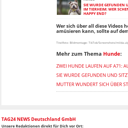
SIE WURDE GEFUNDEN U
IM TIERHEIM: WER SCH
HAPPY END?
Wer sich über all diese Videos h
amüsieren kann, sollte auf dem
Titelfoto: Bildmontage: TikTok/Screenshots/milda.ul
Mehr zum Thema
Hunde
:
ZWEI HUNDE LAUFEN AUF A71: A
SIE WURDE GEFUNDEN UND SITZT
MUTTER WUNDERT SICH ÜBER STIL
TAG24 NEWS Deutschland GmbH
Unsere Redaktionen direkt für Dich vor Ort: