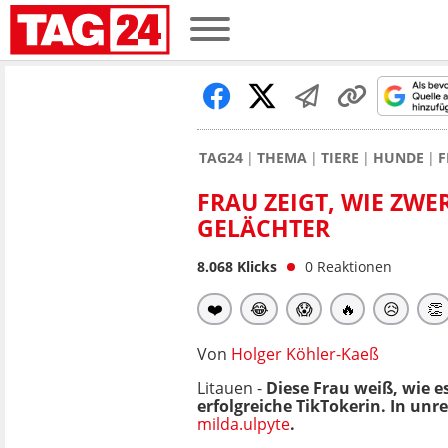
TAG24
THEMA
TIERE
HUNDE
F
FRAU ZEIGT, WIE ZW
GELÄCHTER
8.068
Klicks
0
Reaktionen
❤️
😂
😱
🔥
😥
👏
Von
Holger Köhler-Kaeß
Litauen -
Diese Frau weiß, wie e
erfolgreiche TikTokerin. In un
milda.ulpyte
.