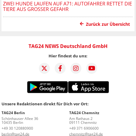
ZWEI HUNDE LAUFEN AUF A71: AUTOFAHRER RETTET DIE
TIERE AUS GROSSER GEFAHR
Zurück zur Übersicht
TAG24 NEWS Deutschland GmbH
Hier findest du uns:
Unsere Redaktionen direkt für Dich vor Ort:
TAG24 Berlin
TAG24 Chemnitz
Schönhauser Allee 36
Am Rathaus 2
10435 Berlin
09111 Chemnitz
+49 30 120880900
+49 371 6906600
berlin@tag24.de
chemnitz@tag24.de