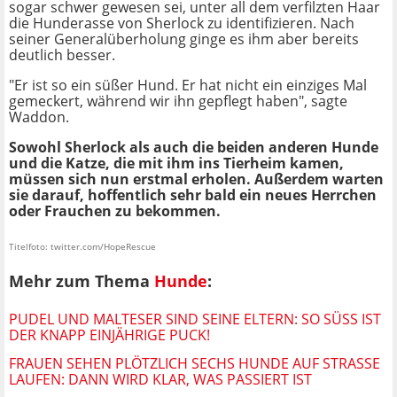
sogar schwer gewesen sei, unter all dem verfilzten Haar
die Hunderasse von Sherlock zu identifizieren. Nach
seiner Generalüberholung ginge es ihm aber bereits
deutlich besser.
"Er ist so ein süßer Hund. Er hat nicht ein einziges Mal
gemeckert, während wir ihn gepflegt haben", sagte
Waddon.
Sowohl Sherlock als auch die beiden anderen Hunde
und die Katze, die mit ihm ins Tierheim kamen,
müssen sich nun erstmal erholen. Außerdem warten
sie darauf, hoffentlich sehr bald ein neues Herrchen
oder Frauchen zu bekommen.
Titelfoto: twitter.com/HopeRescue
Mehr zum Thema
Hunde
:
PUDEL UND MALTESER SIND SEINE ELTERN: SO SÜSS IST D
ER KNAPP EINJÄHRIGE PUCK!
FRAUEN SEHEN PLÖTZLICH SECHS HUNDE AUF STRASSE L
AUFEN: DANN WIRD KLAR, WAS PASSIERT IST