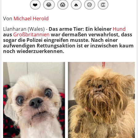
❤️
😂
😱
🔥
😥
👏
Von
Michael Herold
Llanharan (Wales) -
Das arme Tier: Ein kleiner
Hund
aus
Großbritannien
war dermaßen verwahrlost, dass
sogar die Polizei eingreifen musste. Nach einer
aufwendigen Rettungsaktion ist er inzwischen kaum
noch wiederzuerkennen.