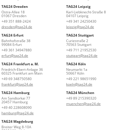
TAG24 Dresden
TAG24 Leipzig
Ostra-Allee 18
Karl-Liebknecht-Straße 8
01067 Dresden
04107 Leipzig
+49 351 888-2424
+49 341 24250430
dresden@tag24.de
leipzig@tag24.de
TAG24 Erfurt
TAG24 Stuttgart
Bahnhofstraße 38
Curiestraße 2
99084 Erfurt
70563 Stuttgart
+49 361 34947880
+49 711 21952530
erfurt@tag24.de
stuttgart@tag24.de
TAG24 Frankfurt a. M.
TAG24 Köln
Friedrich-Ebert-Anlage 36
Neumarkt 1a
60325 Frankfurt am Main
50667 Köln
+49 69 348750580
+49 221 98651990
frankfurt@tag24.de
koeln@tag24.de
TAG24 Hamburg
TAG24 München
Am Sandtorkai 77
+49 89 215390320
20457 Hamburg
muenchen@tag24.de
+49 40 228608090
hamburg@tag24.de
TAG24 Magdeburg
Breiter Weg 8-10A