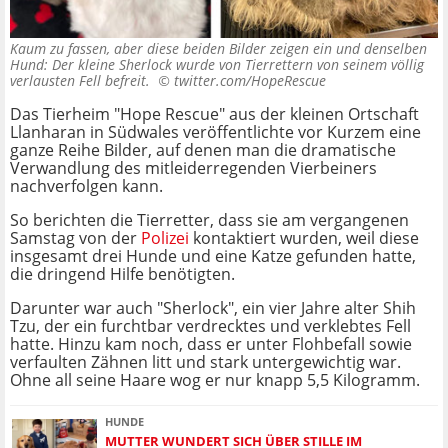
Kaum zu fassen, aber diese beiden Bilder zeigen ein und denselben
Hund: Der kleine Sherlock wurde von Tierrettern von seinem völlig
verlausten Fell befreit. ©
twitter.com/HopeRescue
Das Tierheim "Hope Rescue" aus der kleinen Ortschaft
Llanharan in Südwales veröffentlichte vor Kurzem eine
ganze Reihe Bilder, auf denen man die dramatische
Verwandlung des mitleiderregenden Vierbeiners
nachverfolgen kann.
So berichten die Tierretter, dass sie am vergangenen
Samstag von der
Polizei
kontaktiert wurden, weil diese
insgesamt drei Hunde und eine Katze gefunden hatte,
die dringend Hilfe benötigten.
Darunter war auch "Sherlock", ein vier Jahre alter Shih
Tzu, der ein furchtbar verdrecktes und verklebtes Fell
hatte. Hinzu kam noch, dass er unter Flohbefall sowie
verfaulten Zähnen litt und stark untergewichtig war.
Ohne all seine Haare wog er nur knapp 5,5 Kilogramm.
HUNDE
MUTTER WUNDERT SICH ÜBER STILLE IM