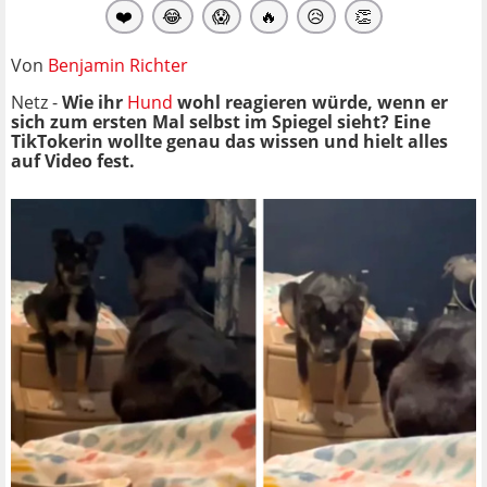
❤️
😂
😱
🔥
😥
👏
Von
Benjamin Richter
Netz -
Wie ihr
Hund
wohl reagieren würde, wenn er
sich zum ersten Mal selbst im Spiegel sieht? Eine
TikTokerin wollte genau das wissen und hielt alles
auf Video fest.