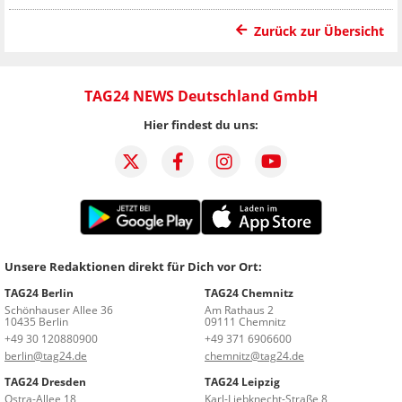
Zurück zur Übersicht
TAG24 NEWS Deutschland GmbH
Hier findest du uns:
Unsere Redaktionen direkt für Dich vor Ort:
TAG24 Berlin
TAG24 Chemnitz
Schönhauser Allee 36
Am Rathaus 2
10435 Berlin
09111 Chemnitz
+49 30 120880900
+49 371 6906600
berlin@tag24.de
chemnitz@tag24.de
TAG24 Dresden
TAG24 Leipzig
Ostra-Allee 18
Karl-Liebknecht-Straße 8