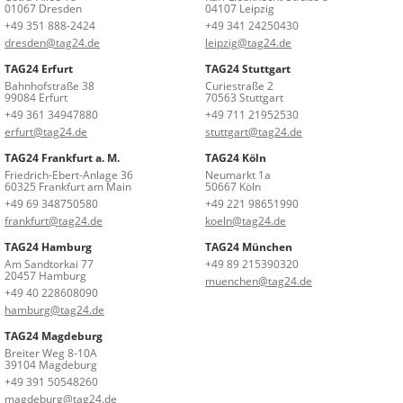
01067 Dresden
04107 Leipzig
+49 351 888-2424
+49 341 24250430
dresden@tag24.de
leipzig@tag24.de
TAG24 Erfurt
TAG24 Stuttgart
Bahnhofstraße 38
Curiestraße 2
99084 Erfurt
70563 Stuttgart
+49 361 34947880
+49 711 21952530
erfurt@tag24.de
stuttgart@tag24.de
TAG24 Frankfurt a. M.
TAG24 Köln
Friedrich-Ebert-Anlage 36
Neumarkt 1a
60325 Frankfurt am Main
50667 Köln
+49 69 348750580
+49 221 98651990
frankfurt@tag24.de
koeln@tag24.de
TAG24 Hamburg
TAG24 München
Am Sandtorkai 77
+49 89 215390320
20457 Hamburg
muenchen@tag24.de
+49 40 228608090
hamburg@tag24.de
TAG24 Magdeburg
Breiter Weg 8-10A
39104 Magdeburg
+49 391 50548260
magdeburg@tag24.de