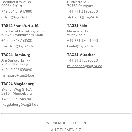
Bahnhofstraße 38
Curiestraße 2
99084 Erfurt
70563 Stuttgart
+49 361 34947880
+49 711 21952530
erfurt@tag24.de
stuttgart@tag24.de
TAG24 Frankfurt a. M.
TAG24 Köln
Friedrich-Ebert-Anlage 36
Neumarkt 1a
60325 Frankfurt am Main
50667 Köln
+49 69 348750580
+49 221 98651990
frankfurt@tag24.de
koeln@tag24.de
TAG24 Hamburg
TAG24 München
Am Sandtorkai 77
+49 89 215390320
20457 Hamburg
muenchen@tag24.de
+49 40 228608090
hamburg@tag24.de
TAG24 Magdeburg
Breiter Weg 8-10A
39104 Magdeburg
+49 391 50548260
magdeburg@tag24.de
WERBEMÖGLICHKEITEN
ALLE THEMEN A-Z