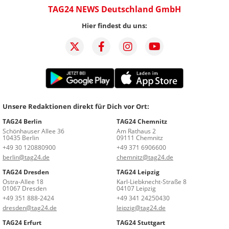
TAG24 NEWS Deutschland GmbH
Hier findest du uns:
Unsere Redaktionen direkt für Dich vor Ort:
TAG24 Berlin
TAG24 Chemnitz
Schönhauser Allee 36
Am Rathaus 2
10435 Berlin
09111 Chemnitz
+49 30 120880900
+49 371 6906600
berlin@tag24.de
chemnitz@tag24.de
TAG24 Dresden
TAG24 Leipzig
Ostra-Allee 18
Karl-Liebknecht-Straße 8
01067 Dresden
04107 Leipzig
+49 351 888-2424
+49 341 24250430
dresden@tag24.de
leipzig@tag24.de
TAG24 Erfurt
TAG24 Stuttgart