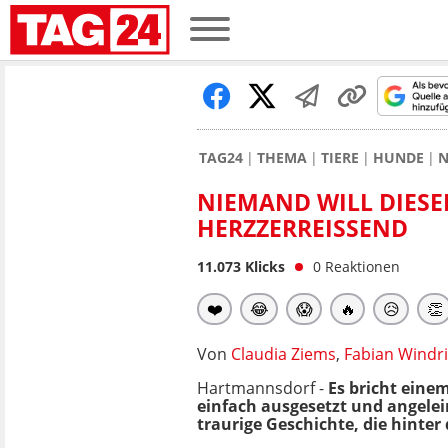
TAG24
THEMA
TIERE
HUNDE
N
NIEMAND WILL DIESE
HERZZERREISSEND
11.073
Klicks
0
Reaktionen
❤️
😂
😱
🔥
😥
👏
Von
Claudia Ziems
,
Fabian Windr
Hartmannsdorf -
Es bricht einem
einfach ausgesetzt und angelein
traurige Geschichte, die hinter