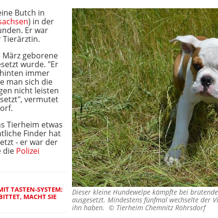
ine Butch in
lsachsen
) in der
unden. Er war
 Tierärztin.
m März geborene
setzt wurde. "Er
t hinten immer
e man sich die
n nicht leisten
etzt", vermutet
orf.
s Tierheim etwas
liche Finder hat
tzt - er war der
e die
Polizei
IT TASTEN-SYSTEM:
Dieser kleine Hundewelpe kämpfte bei brütende
ITTET, MACHT SIE
ausgesetzt. Mindestens fünfmal wechselte der V
ihn haben. ©
Tierheim Chemnitz Röhrsdorf