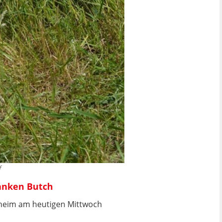
f
ranken Butch
erheim am heutigen Mittwoch