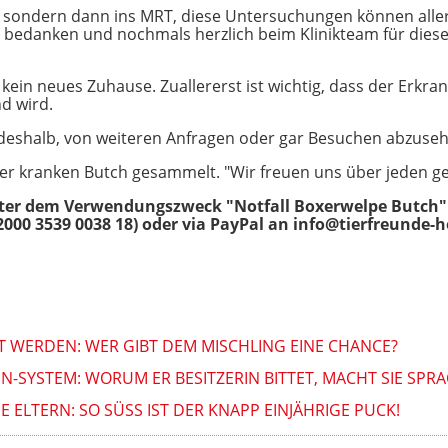
, sondern dann ins MRT, diese Untersuchungen können allerdi
 bedanken und nochmals herzlich beim Klinikteam für diese
t kein neues Zuhause. Zuallererst ist wichtig, dass der Erk
d wird.
 deshalb, von weiteren Anfragen oder gar Besuchen abzuse
r kranken Butch gesammelt. "Wir freuen uns über jeden ge
nter dem Verwendungszweck "Notfall Boxerwelpe Butch"
000 3539 0038 18) oder via PayPal an
info@tierfreunde-h
LT WERDEN: WER GIBT DEM MISCHLING EINE CHANCE?
-SYSTEM: WORUM ER BESITZERIN BITTET, MACHT SIE SPR
 ELTERN: SO SÜSS IST DER KNAPP EINJÄHRIGE PUCK!