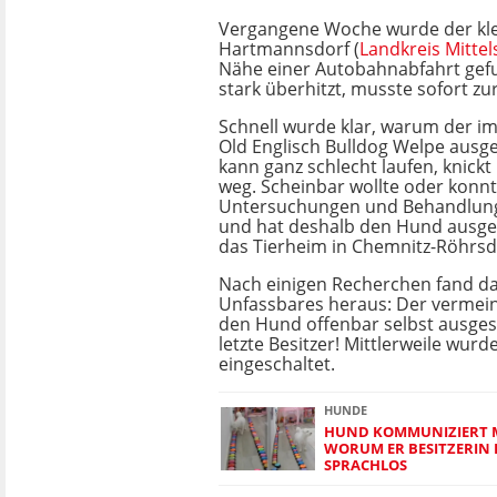
Vergangene Woche wurde der kle
Hartmannsdorf (
Landkreis Mitte
Nähe einer Autobahnabfahrt gef
stark überhitzt, musste sofort zur
Schnell wurde klar, warum der i
Old Englisch Bulldog Welpe ausge
kann ganz schlecht laufen, knick
weg. Scheinbar wollte oder konnt
Untersuchungen und Behandlunge
und hat deshalb den Hund ausges
das Tierheim in Chemnitz-Röhrsd
Nach einigen Recherchen fand da
Unfassbares heraus: Der vermeint
den Hund offenbar selbst ausgese
letzte Besitzer! Mittlerweile wurd
eingeschaltet.
HUNDE
HUND KOMMUNIZIERT M
WORUM ER BESITZERIN B
SPRACHLOS