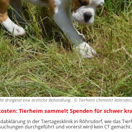
ucht dringend eine ärztliche Behandlung. ©
Tierheim Chemnitz Röhrsdor
 kosten: Tierheim sammelt Spenden für schwer k
abklärung in der Tiertagesklinik in Röhrsdorf, wie das Ti
rsuchungen durchgeführt und vorerst wird kein CT gemacht.