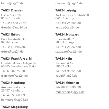
berlin@tag24.de
chemnitz@tag24.de
TAG24 Dresden
TAG24 Leipzig
Ostra-Allee 18
Karl-Liebknecht-Straße 8
01067 Dresden
04107 Leipzig
+49 351 888-2424
+49 341 24250430
dresden@tag24.de
leipzig@tag24.de
TAG24 Erfurt
TAG24 Stuttgart
Bahnhofstraße 38
Curiestraße 2
99084 Erfurt
70563 Stuttgart
+49 361 34947880
+49 711 21952530
erfurt@tag24.de
stuttgart@tag24.de
TAG24 Frankfurt a. M.
TAG24 Köln
Friedrich-Ebert-Anlage 36
Neumarkt 1a
60325 Frankfurt am Main
50667 Köln
+49 69 348750580
+49 221 98651990
frankfurt@tag24.de
koeln@tag24.de
TAG24 Hamburg
TAG24 München
Am Sandtorkai 77
+49 89 215390320
20457 Hamburg
muenchen@tag24.de
+49 40 228608090
hamburg@tag24.de
TAG24 Magdeburg