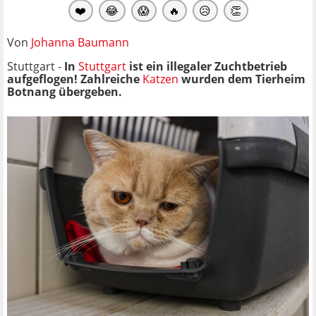
❤️
😂
😱
🔥
😥
👏
Von
Johanna Baumann
Stuttgart -
In
Stuttgart
ist ein illegaler Zuchtbetrieb
aufgeflogen! Zahlreiche
Katzen
wurden dem Tierheim
Botnang übergeben.