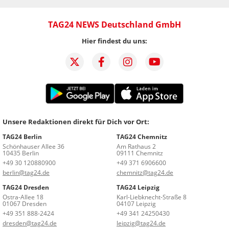
TAG24 NEWS Deutschland GmbH
Hier findest du uns:
Unsere Redaktionen direkt für Dich vor Ort:
TAG24 Berlin
TAG24 Chemnitz
Schönhauser Allee 36
Am Rathaus 2
10435 Berlin
09111 Chemnitz
+49 30 120880900
+49 371 6906600
berlin@tag24.de
chemnitz@tag24.de
TAG24 Dresden
TAG24 Leipzig
Ostra-Allee 18
Karl-Liebknecht-Straße 8
01067 Dresden
04107 Leipzig
+49 351 888-2424
+49 341 24250430
dresden@tag24.de
leipzig@tag24.de