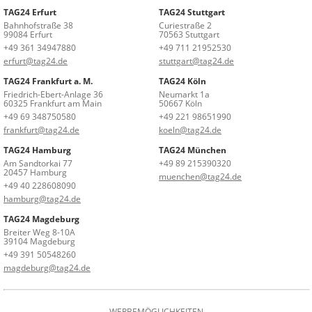
TAG24 Erfurt
TAG24 Stuttgart
Bahnhofstraße 38
Curiestraße 2
99084 Erfurt
70563 Stuttgart
+49 361 34947880
+49 711 21952530
erfurt@tag24.de
stuttgart@tag24.de
TAG24 Frankfurt a. M.
TAG24 Köln
Friedrich-Ebert-Anlage 36
Neumarkt 1a
60325 Frankfurt am Main
50667 Köln
+49 69 348750580
+49 221 98651990
frankfurt@tag24.de
koeln@tag24.de
TAG24 Hamburg
TAG24 München
Am Sandtorkai 77
+49 89 215390320
20457 Hamburg
muenchen@tag24.de
+49 40 228608090
hamburg@tag24.de
TAG24 Magdeburg
Breiter Weg 8-10A
39104 Magdeburg
+49 391 50548260
magdeburg@tag24.de
WERBEMÖGLICHKEITEN