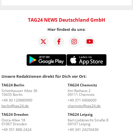
TAG24 NEWS Deutschland GmbH
Hier findest du uns:
Unsere Redaktionen direkt für Dich vor Ort:
TAG24 Berlin
TAG24 Chemnitz
Schönhauser Allee 36
Am Rathaus 2
10435 Berlin
09111 Chemnitz
+49 30 120880900
+49 371 6906600
berlin@tag24.de
chemnitz@tag24.de
TAG24 Dresden
TAG24 Leipzig
Ostra-Allee 18
Karl-Liebknecht-Straße 8
01067 Dresden
04107 Leipzig
+49 351 888-2424
+49 341 24250430