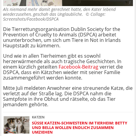
Als niemand mehr damit gerechnet hatte, den Kater lebend
wiederzusehen, geschah das Unglaubliche. ©
Collage:
Screenshots/Facebook/DSPCA
Die Tierrettungsorganisation Dublin Society for the
Prevention of Cruelty to Animals (DSPCA) arbeitet
ununterbrochen, um sich um Tiere in Not in Irlands
Hauptstadt zu kümmern.
Und wie in allen Tierheimen gibt es sowohl
herzerwärmende als auch tragische Geschichten. In
einem kürzlich geteilten
Facebook-Beitrag
verriet die
DSPCA, dass ein Kätzchen wieder mit seiner Familie
zusammengeführt werden konnte.
Mitte Juli meldeten Anwohner eine streunende Katze, die
verletzt auf der Straße lag. Die DSPCA nahm die
Samtpfote in ihre Obhut und rätselte, ob das Tier
jemandem gehörte.
KATZEN
SÜSSE KATZEN-SCHWESTERN IM TIERHEIM: BETTY U
ND BELLA WOLLEN ENDLICH ZUSAMMEN U
MZIEHEN