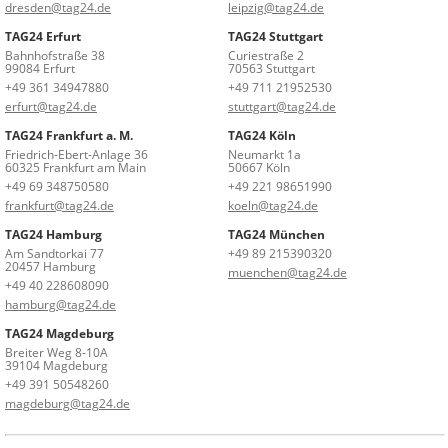
dresden@tag24.de
leipzig@tag24.de
TAG24 Erfurt
TAG24 Stuttgart
Bahnhofstraße 38
Curiestraße 2
99084 Erfurt
70563 Stuttgart
+49 361 34947880
+49 711 21952530
erfurt@tag24.de
stuttgart@tag24.de
TAG24 Frankfurt a. M.
TAG24 Köln
Friedrich-Ebert-Anlage 36
Neumarkt 1a
60325 Frankfurt am Main
50667 Köln
+49 69 348750580
+49 221 98651990
frankfurt@tag24.de
koeln@tag24.de
TAG24 Hamburg
TAG24 München
Am Sandtorkai 77
+49 89 215390320
20457 Hamburg
muenchen@tag24.de
+49 40 228608090
hamburg@tag24.de
TAG24 Magdeburg
Breiter Weg 8-10A
39104 Magdeburg
+49 391 50548260
magdeburg@tag24.de