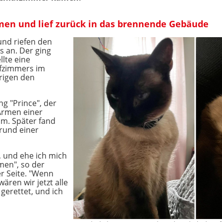
men und lief zurück in das brennende Gebäude
und riefen den
 an. Der ging
lte eine
afzimmers im
rigen den
g "Prince", der
 Armen einer
um. Später fand
grund einer
 und ehe ich mich
men", so der
r Seite. "Wenn
ären wir jetzt alle
 gerettet, und ich