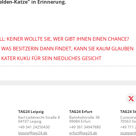
Helden-Katze" in Erinnerung.
L: KEINER WOLLTE SIE, WER GIBT IHNEN EINEN CHANCE?
 WAS BESITZERIN DANN FINDET, KANN SIE KAUM GLAUBEN
KATER KUKU FÜR SEIN NIEDLICHES GESICHT
TAG24 Leipzig
TAG24 Erfurt
TAG24 St
Karl-Liebknecht-Straße 8
Bahnhofstraße 38
Curiestr
04107 Leipzig
99084 Erfurt
70563 Stu
+49 341 24250430
+49 361 34947880
+49 711 
leipzig@tag24.de
erfurt@tag24.de
stuttgar