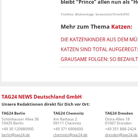
bleibt "Prince" allen nun als "
Titelfoto: Bildmontage: Screenshot/X/mcfrsPIO
Mehr zum Thema
Katzen
:
DIE KATZENKINDER AUS DEM MÜL
KATZEN SIND TOTAL AUFGEREGT:
GRAUSAME FOLGEN: SO BEZAHLT 
TAG24 NEWS Deutschland GmbH
Unsere Redaktionen direkt für Dich vor Ort:
TAG24 Berlin
TAG24 Chemnitz
TAG24 Dresden
Schönhauser Allee 36
Am Rathaus 2
Ostra-Allee 18
10435 Berlin
09111 Chemnitz
01067 Dresden
+49 30 120880900
+49 371 6906600
+49 351 888-2424
berlin@tag24.de
chemnitz@tag24.de
dresden@tag24.de