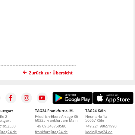
Zurück zur Übersicht
uttgart
TAG24 Frankfurt a. M.
TAG24 Köln
aße 2
Friedrich-Ebert-Anlage 36
Neumarkt 1a
ttgart
60325 Frankfurt am Main
50667 Köln
21952530
+49 69 348750580
+49 221 98651990
t@tag24.de
frankfurt@tag24.de
koeln@tag24.de