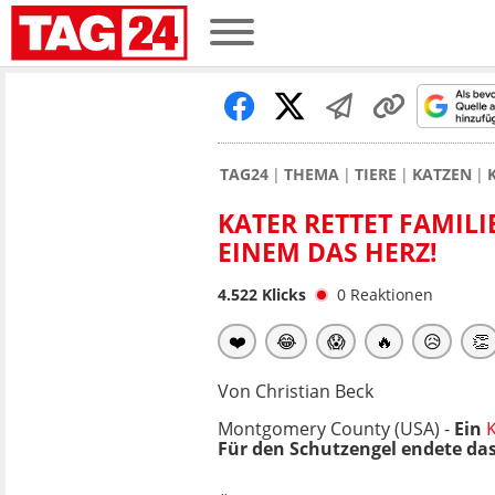
TAG24
THEMA
TIERE
KATZEN
KATER RETTET FAMILI
EINEM DAS HERZ!
4.522
Klicks
0
Reaktionen
❤️
😂
😱
🔥
😥
👏
Von Christian Beck
Montgomery County (USA) -
Ein
Für den Schutzengel endete das