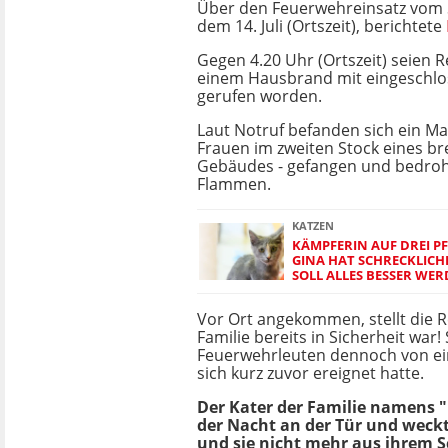
Über den Feuerwehreinsatz vom
dem 14. Juli (Ortszeit), berichtete
Gegen 4.20 Uhr (Ortszeit) seien R
einem Hausbrand mit eingeschl
gerufen worden.
Laut Notruf befanden sich ein M
Frauen im zweiten Stock eines 
Gebäudes - gefangen und bedroh
Flammen.
KATZEN
KÄMPFERIN AUF DREI P
GINA HAT SCHRECKLICHE
SOLL ALLES BESSER WE
Vor Ort angekommen, stellt die Re
Familie bereits in Sicherheit war!
Feuerwehrleuten dennoch von ein
sich kurz zuvor ereignet hatte.
Der Kater der Familie namens "
der Nacht an der Tür und weckt
und sie nicht mehr aus ihrem 