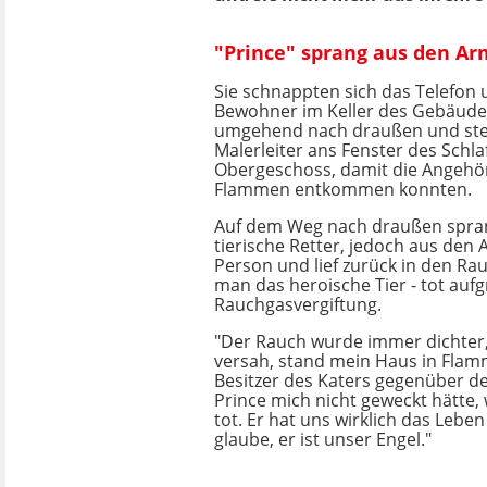
"Prince" sprang aus den Ar
Sie schnappten sich das Telefon 
Bewohner im Keller des Gebäudes
umgehend nach draußen und stel
Malerleiter ans Fenster des Schl
Obergeschoss, damit die Angehö
Flammen entkommen konnten.
Auf dem Weg nach draußen spran
tierische Retter, jedoch aus den
Person und lief zurück in den Ra
man das heroische Tier - tot auf
Rauchgasvergiftung.
"Der Rauch wurde immer dichter,
versah, stand mein Haus in Flam
Besitzer des Katers gegenüber de
Prince mich nicht geweckt hätte, w
tot. Er hat uns wirklich das Leben
glaube, er ist unser Engel."