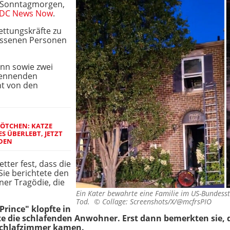
 Sonntagmorgen,
DC News Now
.
ettungskräfte zu
ossenen Personen
ann sowie zwei
brennenden
t von den
FÖTCHEN: KATZE
S ÜBERLEBT, JETZT
RDEN
tter fest, dass die
 Sie berichtete den
er Tragödie, die
Ein Kater bewahrte eine Familie im US-Bundes
Tod. ©
Collage: Screenshots/X/@mcfrsPIO
Prince" klopfte in
e die schlafenden Anwohner. Erst dann bemerkten sie, 
Schlafzimmer kamen.